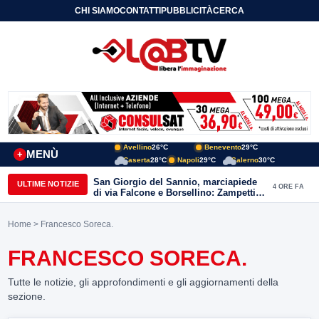
CHI SIAMO
CONTATTI
PUBBLICITÀ
CERCA
Avellino
26°C
Benevento
29°C
MENÙ
+
Caserta
28°C
Napoli
29°C
Salerno
30°C
San Giorgio del Sannio, marciapiede
ULTIME NOTIZIE
4 ORE FA
di via Falcone e Borsellino: Zampetti e
Lombardi replicano alle polemiche
Home
> Francesco Soreca.
FRANCESCO SORECA.
Tutte le notizie, gli approfondimenti e gli aggiornamenti della
sezione.