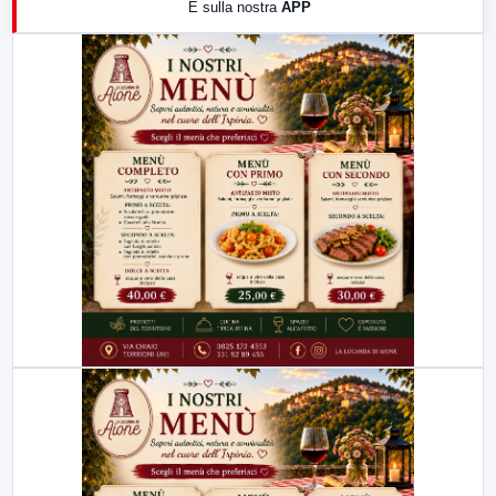
E sulla nostra
APP
21:00
Free Sport
23:00
LabNews (replica)