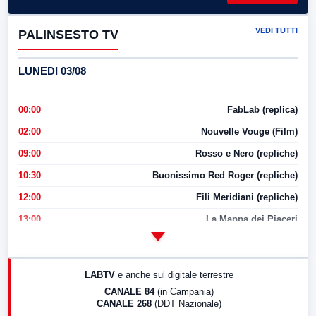
VEDI TUTTI
PALINSESTO TV
LUNEDI 03/08
00:00
FabLab (replica)
02:00
Nouvelle Vouge (Film)
09:00
Rosso e Nero (repliche)
10:30
Buonissimo Red Roger (repliche)
12:00
Fili Meridiani (repliche)
13:00
La Mappa dei Piaceri
14:00
LabNews
17:00
LabNews (replica)
LABTV
e anche sul digitale terrestre
18:30
Di Faccia e di Profilo (repliche)
CANALE 84
(in Campania)
CANALE 268
(DDT Nazionale)
19:30
LabNews (Diretta)