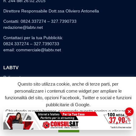
n. 244 del 26.02.2015
Direttore Responsabile Dott.ssa Oliviero Antonella
Contatti: 0824.337274 – 327.7390733
redazione@labtv.net
Contattaci per la tua Pubblicità:
0824.337274 – 327.7390733
email:
commerciale@labtv.net
LABTV
Palinsesto
Questo sito utilizza cookie, anche di terze parti, per
Privacy Policy
personalizzare i contenuti come widget per ampliare le
Programmi TV
funzionalità del sito, opzioni Facebook, Twitter e social e funzioni
Speciale LabTv
pubblicitarie di Google.
Doppio Taglio
×
Chiudendo questo banner, scorrendo questa pagina o cliccando
su qualunque suo elemento acconsenti all'uso dei cookie.
Free sport
L’Orlando Curioso
Accetta
La Bottega di Filosofia