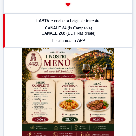
14:00
LabNews
17:00
LabNews (replica)
LABTV
e anche sul digitale terrestre
18:30
Di Faccia e di Profilo (repliche)
CANALE 84
(in Campania)
CANALE 268
(DDT Nazionale)
19:30
LabNews (Diretta)
E sulla nostra
APP
21:00
Free Sport
23:00
LabNews (replica)