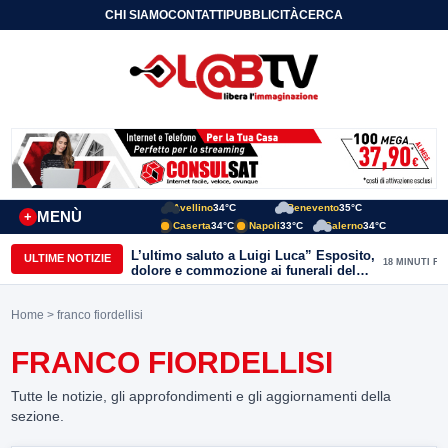
CHI SIAMO
CONTATTI
PUBBLICITÀ
CERCA
Avellino
34°C
Benevento
35°C
MENÙ
+
Caserta
34°C
Napoli
33°C
Salerno
34°C
L’ultimo saluto a Luigi Luca” Esposito,
ULTIME NOTIZIE
18 MINUTI FA
dolore e commozione ai funerali del
giornalista ucciso
Home
> franco fiordellisi
FRANCO FIORDELLISI
Tutte le notizie, gli approfondimenti e gli aggiornamenti della
sezione.