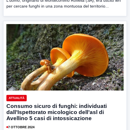
L’uomo, originario di Montecorvino Rovella (SA), era uscito ieri
per cercare funghi in una zona montuosa del territorio...
ATTUALITÀ
Consumo sicuro di funghi: individuati
dall’Ispettorato micologico dell’asl di
Avellino 5 casi di intossicazione
7 OTTOBRE 2024