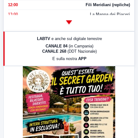
12:00
Fili Meridiani (repliche)
13:00
La Mappa dei Piaceri
14:00
LabNews
17:00
LabNews (replica)
LABTV
e anche sul digitale terrestre
18:30
Di Faccia e di Profilo (repliche)
CANALE 84
(in Campania)
CANALE 268
(DDT Nazionale)
19:30
LabNews (Diretta)
E sulla nostra
APP
21:00
Free Sport
23:00
LabNews (replica)