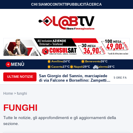
CHI SIAMO
CONTATTI
PUBBLICITÀ
CERCA
Avellino
24°C
Benevento
26°C
MENÙ
+
Caserta
27°C
Napoli
29°C
Salerno
28°C
San Giorgio del Sannio, marciapiede
ULTIME NOTIZIE
5 ORE FA
di via Falcone e Borsellino: Zampetti e
Lombardi replicano alle polemiche
Home
> funghi
FUNGHI
Tutte le notizie, gli approfondimenti e gli aggiornamenti della
sezione.