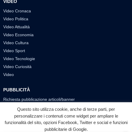
VIDEO
Video Cronaca
Video Politica
Video Attualità
Video Economia
Video Cultura
Video Sport
Video Tecnologie
Video Curiosità
Video
PUBBLICITÀ
Richiesta pubblicazione articoli/banner
Questo sito utilizza cookie, anche di terze parti, per
SEGUICI SUI SOCIAL
personalizzare i contenuti come widget per ampliare le
funzionalità del sito, opzioni Facebook, Twitter e social e funzioni
f
◎
▶
pubblicitarie di Google.