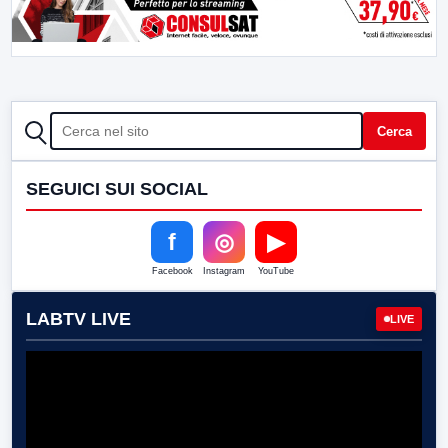
CERCA
Cerca
SEGUICI SUI SOCIAL
f
◎
▶
Facebook
Instagram
YouTube
LABTV LIVE
LIVE