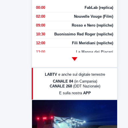
00:00
FabLab (replica)
02:00
Nouvelle Vouge (Film)
09:00
Rosso e Nero (repliche)
10:30
Buonissimo Red Roger (repliche)
12:00
Fili Meridiani (repliche)
13:00
La Mappa dei Piaceri
14:00
LabNews
17:00
LabNews (replica)
LABTV
e anche sul digitale terrestre
18:30
Di Faccia e di Profilo (repliche)
CANALE 84
(in Campania)
CANALE 268
(DDT Nazionale)
19:30
LabNews (Diretta)
E sulla nostra
APP
21:00
Free Sport
23:00
LabNews (replica)