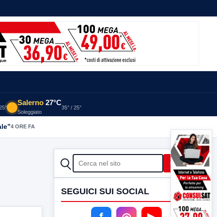
Salerno
27°C
 25°
35° / 25°
Soleggiato
ale”
4 ORE FA
CERCA
Cerca
SEGUICI SUI SOCIAL
f
◎
▶