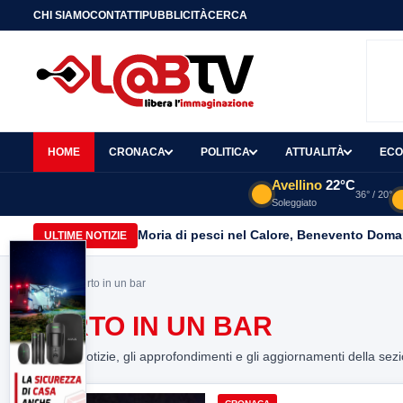
CHI SIAMO
CONTATTI
PUBBLICITÀ
CERCA
HOME
CRONACA
POLITICA
ATTUALITÀ
ECO
Avellino
22°C
36° / 20°
Soleggiato
Moria di pesci nel Calore, Benevento Doma
ULTIME NOTIZIE
Home
> Furto in un bar
FURTO IN UN BAR
Tutte le notizie, gli approfondimenti e gli aggiornamenti della sez