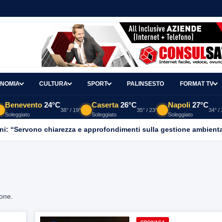
NOMIA
CULTURA
SPORT
PALINSESTO
FORMAT TV
Benevento
24°C
Caserta
26°C
Napoli
27°C
38° / 19°
35° / 23°
34° /
Soleggiato
Soleggiato
Soleggiato
ni: “Servono chiarezza e approfondimenti sulla gestione ambient
ione.