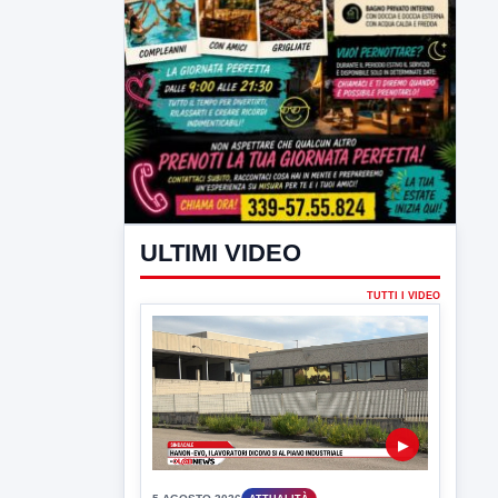
ULTIMI VIDEO
TUTTI I VIDEO
▶
5 AGOSTO 2026
ATTUALITÀ
Hanon-Evo, i lavoratori dicono sì al
piano industriale
L'assemblea dei lavoratori Hanon questa