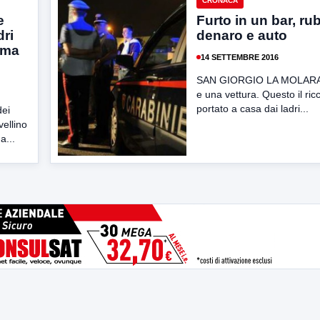
CRONACA
e
Furto in un bar, rub
dri
denaro e auto
ema
14 SETTEMBRE 2016
SAN GIORGIO LA MOLARA
e una vettura. Questo il ric
portato a casa dai ladri...
dei
vellino
a...