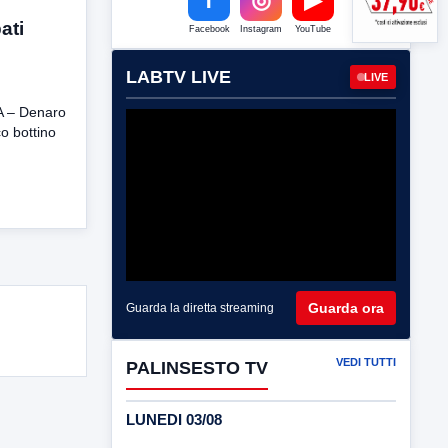
ati
Facebook
Instagram
YouTube
LABTV LIVE
LIVE
 – Denaro
co bottino
Guarda ora
Guarda la diretta streaming
VEDI TUTTI
PALINSESTO TV
LUNEDI 03/08