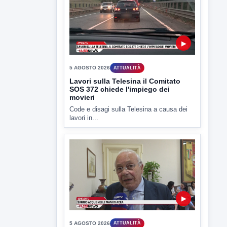
▶
5 AGOSTO 2026
ATTUALITÀ
Lavori sulla Telesina il Comitato
SOS 372 chiede l'impiego dei
movieri
Code e disagi sulla Telesina a causa dei
lavori in...
▶
5 AGOSTO 2026
ATTUALITÀ
Sannio acque nelle mani di ACEA
Sannio Acque prende forma: costituita
ufficialmente la società per la...