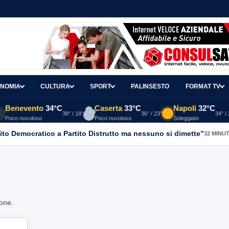
NOMIA
CULTURA
SPORT
PALINSESTO
FORMAT TV
Benevento
34°C
Caserta
33°C
Napoli
32°C
38° / 18°
36° / 23°
34° /
Poco nuvoloso
Poco nuvoloso
Soleggiato
ito Democratico a Partito Distrutto ma nessuno si dimette”
32 MINUT
ione.