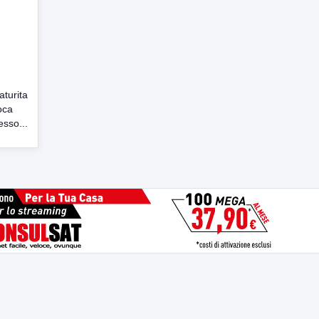
aturita
oca
esso...