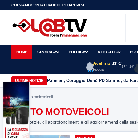
CHI SIAMO
CONTATTI
PUBBLICITÀ
CERCA
HOME
CRONACA
POLITICA
ATTUALITÀ
ECO
Avellino
31°C
37° / 19°
Pioggia
Palmieri, Coraggio Dem: PD Sannio, da Part
ULTIME NOTIZIE
Home
> furto motoveicoli
FURTO MOTOVEICOLI
Tutte le notizie, gli approfondimenti e gli aggiornamenti della sez