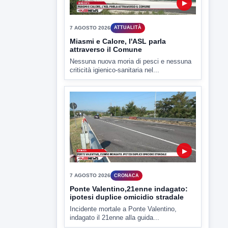
▶
7 AGOSTO 2026
ATTUALITÀ
Miasmi e Calore, l'ASL parla
attraverso il Comune
Nessuna nuova moria di pesci e nessuna
criticità igienico-sanitaria nel...
▶
7 AGOSTO 2026
CRONACA
Ponte Valentino,21enne indagato:
ipotesi duplice omicidio stradale
Incidente mortale a Ponte Valentino,