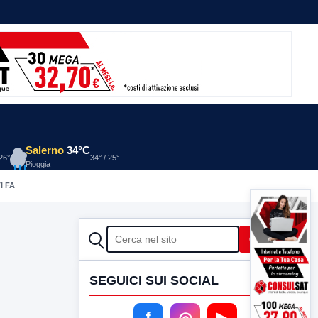
Salerno
34°C
 26°
34° / 25°
Pioggia
I FA
CERCA
Cerca
SEGUICI SUI SOCIAL
f
◎
▶