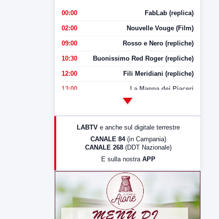
00:00
FabLab (replica)
02:00
Nouvelle Vouge (Film)
09:00
Rosso e Nero (repliche)
10:30
Buonissimo Red Roger (repliche)
12:00
Fili Meridiani (repliche)
13:00
La Mappa dei Piaceri
14:00
LabNews
17:00
LabNews (replica)
LABTV
e anche sul digitale terrestre
18:30
Di Faccia e di Profilo (repliche)
CANALE 84
(in Campania)
CANALE 268
(DDT Nazionale)
19:30
LabNews (Diretta)
E sulla nostra
APP
21:00
Free Sport
23:00
LabNews (replica)