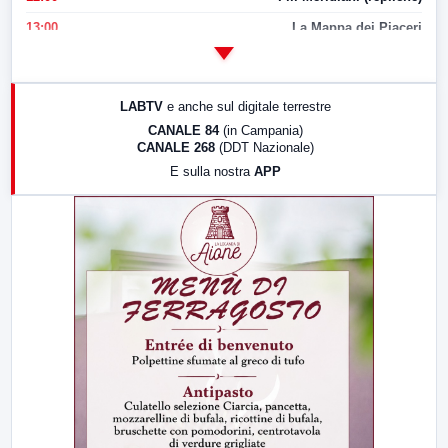
13:00
La Mappa dei Piaceri
14:00
LabNews
17:00
LabNews (replica)
LABTV
e anche sul digitale terrestre
18:30
Di Faccia e di Profilo (repliche)
CANALE 84
(in Campania)
CANALE 268
(DDT Nazionale)
19:30
LabNews (Diretta)
E sulla nostra
APP
21:00
Free Sport
23:00
LabNews (replica)