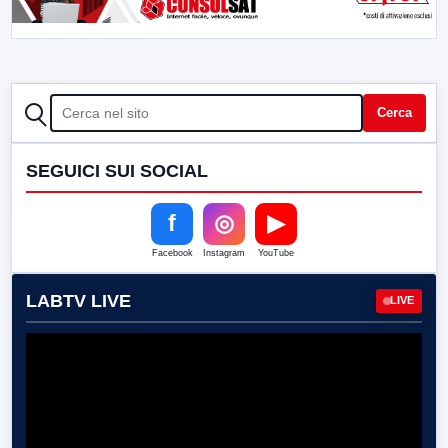
CERCA
Cerca
SEGUICI SUI SOCIAL
f
◎
▶
Facebook
Instagram
YouTube
LABTV LIVE
LIVE