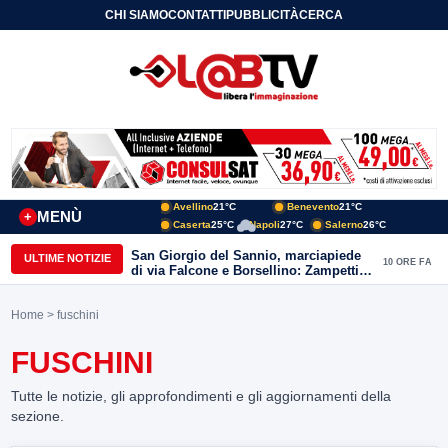
CHI SIAMO
CONTATTI
PUBBLICITÀ
CERCA
Avellino
21°C
Benevento
21°C
MENÙ
+
Caserta
25°C
Napoli
27°C
Salerno
26°C
San Giorgio del Sannio, marciapiede
ULTIME NOTIZIE
10 ORE FA
di via Falcone e Borsellino: Zampetti e
Lombardi replicano alle polemiche
Home
> fuschini
FUSCHINI
Tutte le notizie, gli approfondimenti e gli aggiornamenti della
sezione.