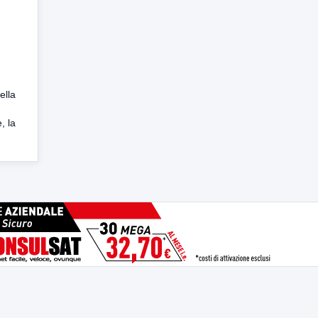
ella
, la