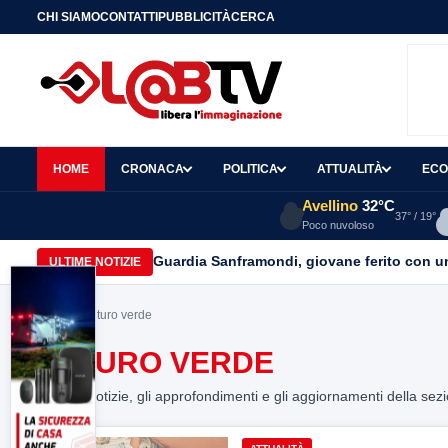
CHI SIAMO
CONTATTI
PUBBLICITÀ
CERCA
HOME
CRONACA
POLITICA
ATTUALITÀ
ECO
Avellino
32°C
37° / 19°
Poco nuvoloso
Guardia Sanframondi, giovane ferito con un 
ULTIME NOTIZIE
Home
> Futuro verde
FUTURO VERDE
Tutte le notizie, gli approfondimenti e gli aggiornamenti della sez