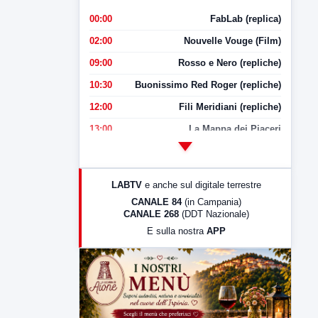
00:00
FabLab (replica)
02:00
Nouvelle Vouge (Film)
09:00
Rosso e Nero (repliche)
10:30
Buonissimo Red Roger (repliche)
12:00
Fili Meridiani (repliche)
13:00
La Mappa dei Piaceri
14:00
LabNews
17:00
LabNews (replica)
LABTV
e anche sul digitale terrestre
18:30
Di Faccia e di Profilo (repliche)
CANALE 84
(in Campania)
CANALE 268
(DDT Nazionale)
19:30
LabNews (Diretta)
E sulla nostra
APP
21:00
Free Sport
23:00
LabNews (replica)