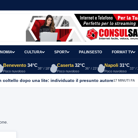
NOMIA
CULTURA
SPORT
PALINSESTO
FORMAT TV
Benevento
34°C
Caserta
32°C
Napoli
31°C
38° / 18°
36° / 23°
33° /
Poco nuvoloso
Poco nuvoloso
Poco nuvoloso
coltello dopo una lite: individuato il presunto autore
17 MINUTI FA
ione.