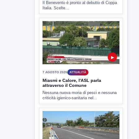
TUTTI I VIDEO
▶
7 AGOSTO 2026
SPORT BENEVENTO
Benevento Calcio: Le scelte di
Floro Flores per il debutto di Coppa
Italia
Il Benevento è pronto al debutto di Coppa
Italia. Scelte...