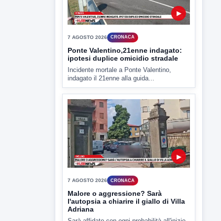
▶
7 AGOSTO 2026
ATTUALITÀ
Miasmi e Calore, l'ASL parla
attraverso il Comune
Nessuna nuova moria di pesci e nessuna
criticità igienico-sanitaria nel...
▶
7 AGOSTO 2026
CRONACA
Ponte Valentino,21enne indagato:
ipotesi duplice omicidio stradale
Incidente mortale a Ponte Valentino,
indagato il 21enne alla guida...