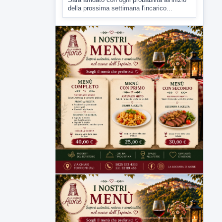
▶
7 AGOSTO 2026
CRONACA
Malore o aggressione? Sarà
l'autopsia a chiarire il giallo di Villa
Adriana
Sarà affidato con ogni probabilità all'inizio
della prossima settimana l'incarico...