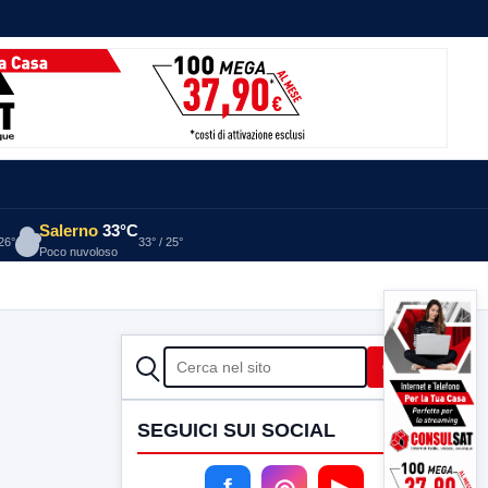
Salerno
33°C
 26°
33° / 25°
Poco nuvoloso
CERCA
Cerca
SEGUICI SUI SOCIAL
f
◎
▶