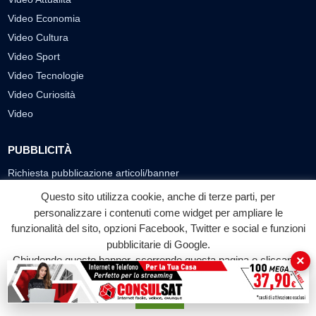
Video Economia
Video Cultura
Video Sport
Video Tecnologie
Video Curiosità
Video
PUBBLICITÀ
Richiesta pubblicazione articoli/banner
Questo sito utilizza cookie, anche di terze parti, per
SEGUICI SUI SOCIAL
personalizzare i contenuti come widget per ampliare le
funzionalità del sito, opzioni Facebook, Twitter e social e funzioni
f
◎
▶
pubblicitarie di Google.
Facebook
Instagram
YouTube
×
Chiudendo questo banner, scorrendo questa pagina o cliccando
su qualunque suo elemento acconsenti all'uso dei cookie.
© 2026 LABTV - Tutti i diritti riservati
Accetta