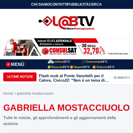
CHI SIAMO
CONTATTI
PUBBLICITÀ
CERCA
Avellino
33°C
Benevento
34°C
MENÙ
+
Caserta
33°C
Napoli
33°C
Salerno
33°C
Flash mob al Ponte Vanvitelli per il
ULTIME NOTIZIE
52 MINUTI FA
Calore, Civico22: “Non è un tema di
quartiere, riguarda tutta Benevento”
Home
> gabriella mostacciuolo
GABRIELLA MOSTACCIUOLO
Tutte le notizie, gli approfondimenti e gli aggiornamenti della
sezione.