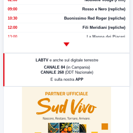
09:00
Rosso e Nero (repliche)
10:30
Buonissimo Red Roger (repliche)
12:00
Fili Meridiani (repliche)
13:00
La Mappa dei Piaceri
14:00
LabNews
17:00
LabNews (replica)
LABTV
e anche sul digitale terrestre
18:30
Di Faccia e di Profilo (repliche)
CANALE 84
(in Campania)
CANALE 268
(DDT Nazionale)
19:30
LabNews (Diretta)
E sulla nostra
APP
21:00
Free Sport
23:00
LabNews (replica)