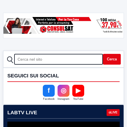
CERCA
Cerca
SEGUICI SUI SOCIAL
f
◎
▶
Facebook
Instagram
YouTube
LABTV LIVE
LIVE