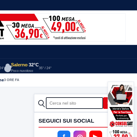
Salerno
32°C
 24°
35° / 24°
Poco nuvoloso
he
3 ORE FA
CERCA
Cerca
SEGUICI SUI SOCIAL
f
◎
▶