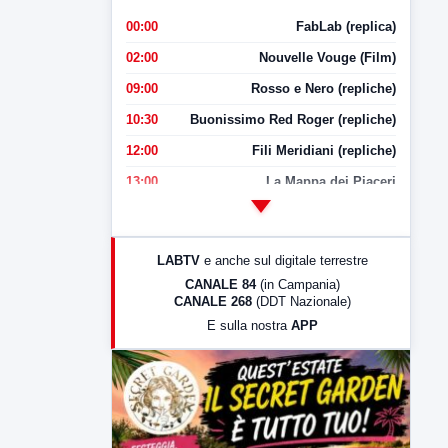
00:00
FabLab (replica)
02:00
Nouvelle Vouge (Film)
09:00
Rosso e Nero (repliche)
10:30
Buonissimo Red Roger (repliche)
12:00
Fili Meridiani (repliche)
13:00
La Mappa dei Piaceri
14:00
LabNews
17:00
LabNews (replica)
LABTV
e anche sul digitale terrestre
18:30
Di Faccia e di Profilo (repliche)
CANALE 84
(in Campania)
CANALE 268
(DDT Nazionale)
19:30
LabNews (Diretta)
E sulla nostra
APP
21:00
Free Sport
23:00
LabNews (replica)