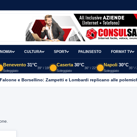
NOMIA
CULTURA
SPORT
PALINSESTO
FORMAT TV
Benevento
31°C
Caserta
30°C
Napoli
30°C
39° / 19°
36° / 22°
35° /
Soleggiato
Soleggiato
Soleggiato
 Falcone e Borsellino: Zampetti e Lombardi replicano alle polemic
ione.