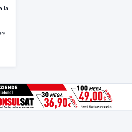
a la
ery
e