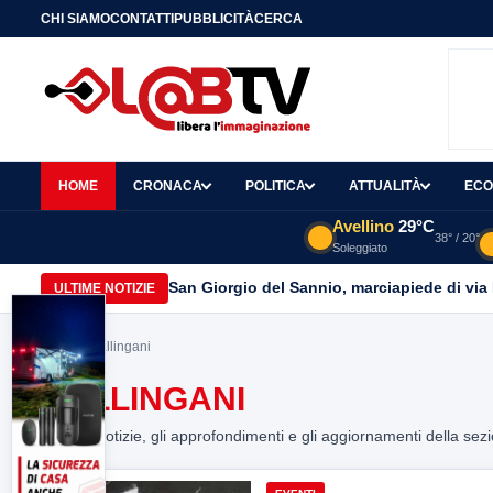
CHI SIAMO
CONTATTI
PUBBLICITÀ
CERCA
HOME
CRONACA
POLITICA
ATTUALITÀ
ECO
Avellino
29°C
38° / 20°
Soleggiato
San Giorgio del Sannio, marciapiede di via
ULTIME NOTIZIE
Home
> gallingani
GALLINGANI
Tutte le notizie, gli approfondimenti e gli aggiornamenti della sez