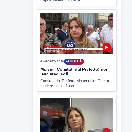
▶
6 AGOSTO 2026
ATTUALITÀ
Miasmi, Comitati dal Prefetto: non
lasciateci soli
Comitati dal Prefetto Moscarella. Oltre a
rendere noto il flash...
▶