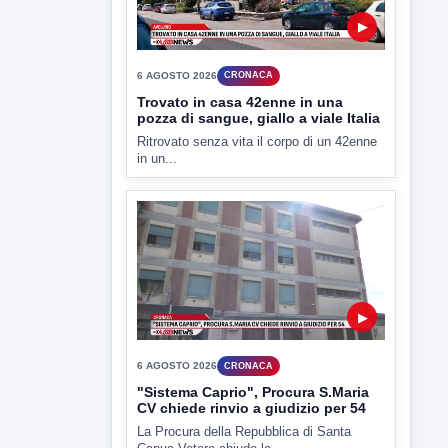
▶
6 AGOSTO 2026
CRONACA
Trovato in casa 42enne in una
pozza di sangue, giallo a viale Italia
Ritrovato senza vita il corpo di un 42enne
in un...
▶
6 AGOSTO 2026
CRONACA
"Sistema Caprio", Procura S.Maria
CV chiede rinvio a giudizio per 54
La Procura della Repubblica di Santa
Capua Vetere chiude le...