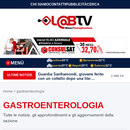
CHI SIAMO
CONTATTI
PUBBLICITÀ
CERCA
Avellino
30°C
Benevento
32°C
MENÙ
+
Caserta
29°C
Napoli
30°C
Salerno
32°C
Guardia Sanframondi, giovane ferito
ULTIME NOTIZIE
2 ORE FA
con un coltello dopo una lite:
individuato il presunto autore
Home
> gastroenterologia
GASTROENTEROLOGIA
Tutte le notizie, gli approfondimenti e gli aggiornamenti della
sezione.