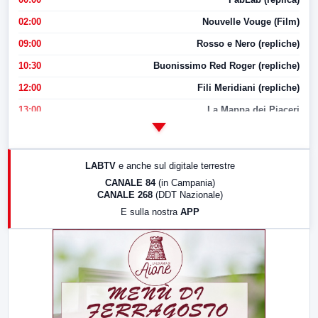
02:00
Nouvelle Vouge (Film)
09:00
Rosso e Nero (repliche)
10:30
Buonissimo Red Roger (repliche)
12:00
Fili Meridiani (repliche)
13:00
La Mappa dei Piaceri
14:00
LabNews
17:00
LabNews (replica)
LABTV
e anche sul digitale terrestre
18:30
Di Faccia e di Profilo (repliche)
CANALE 84
(in Campania)
CANALE 268
(DDT Nazionale)
19:30
LabNews (Diretta)
E sulla nostra
APP
21:00
Free Sport
23:00
LabNews (replica)