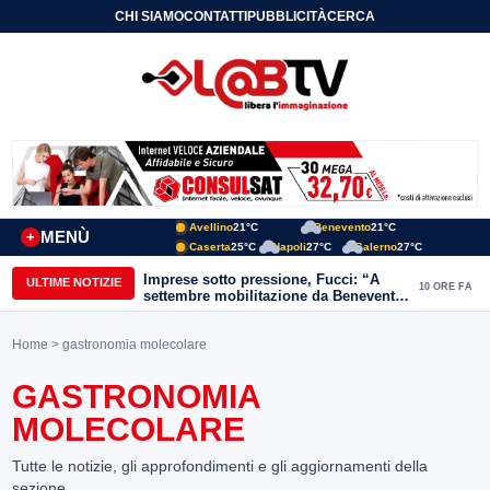
CHI SIAMO
CONTATTI
PUBBLICITÀ
CERCA
Avellino
21°C
Benevento
21°C
MENÙ
+
Caserta
25°C
Napoli
27°C
Salerno
27°C
Imprese sotto pressione, Fucci: “A
ULTIME NOTIZIE
10 ORE FA
settembre mobilitazione da Benevento
e Avellino”
Home
> gastronomia molecolare
GASTRONOMIA
MOLECOLARE
Tutte le notizie, gli approfondimenti e gli aggiornamenti della
sezione.