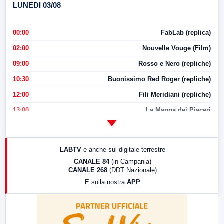
LUNEDI 03/08
00:00
FabLab (replica)
02:00
Nouvelle Vouge (Film)
09:00
Rosso e Nero (repliche)
10:30
Buonissimo Red Roger (repliche)
12:00
Fili Meridiani (repliche)
13:00
La Mappa dei Piaceri
14:00
LabNews
17:00
LabNews (replica)
LABTV
e anche sul digitale terrestre
18:30
Di Faccia e di Profilo (repliche)
CANALE 84
(in Campania)
CANALE 268
(DDT Nazionale)
19:30
LabNews (Diretta)
E sulla nostra
APP
21:00
Free Sport
23:00
LabNews (replica)