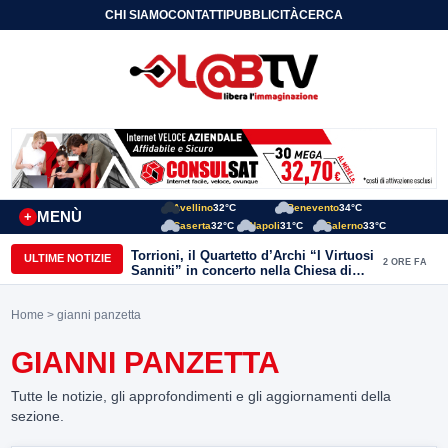
CHI SIAMO
CONTATTI
PUBBLICITÀ
CERCA
Avellino
32°C
Benevento
34°C
MENÙ
+
Caserta
32°C
Napoli
31°C
Salerno
33°C
Torrioni, il Quartetto d’Archi “I Virtuosi
ULTIME NOTIZIE
2 ORE FA
Sanniti” in concerto nella Chiesa di
San Michele Arcangelo
Home
> gianni panzetta
GIANNI PANZETTA
Tutte le notizie, gli approfondimenti e gli aggiornamenti della
sezione.