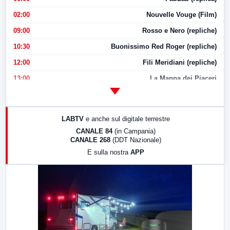
02:00
Nouvelle Vouge (Film)
09:00
Rosso e Nero (repliche)
10:30
Buonissimo Red Roger (repliche)
12:00
Fili Meridiani (repliche)
13:00
La Mappa dei Piaceri
14:00
LabNews
17:00
LabNews (replica)
LABTV
e anche sul digitale terrestre
18:30
Di Faccia e di Profilo (repliche)
CANALE 84
(in Campania)
CANALE 268
(DDT Nazionale)
19:30
LabNews (Diretta)
E sulla nostra
APP
21:00
Free Sport
23:00
LabNews (replica)