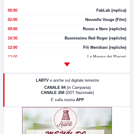
00:00
FabLab (replica)
02:00
Nouvelle Vouge (Film)
09:00
Rosso e Nero (repliche)
10:30
Buonissimo Red Roger (repliche)
12:00
Fili Meridiani (repliche)
13:00
La Mappa dei Piaceri
14:00
LabNews
17:00
LabNews (replica)
LABTV
e anche sul digitale terrestre
18:30
Di Faccia e di Profilo (repliche)
CANALE 84
(in Campania)
CANALE 268
(DDT Nazionale)
19:30
LabNews (Diretta)
E sulla nostra
APP
21:00
Free Sport
23:00
LabNews (replica)