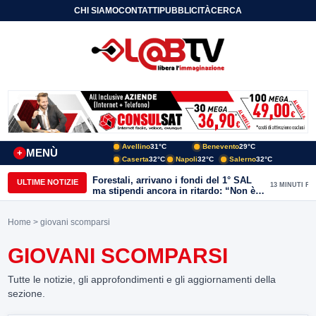
CHI SIAMO
CONTATTI
PUBBLICITÀ
CERCA
Avellino
31°C
Benevento
29°C
MENÙ
+
Caserta
32°C
Napoli
32°C
Salerno
32°C
Forestali, arrivano i fondi del 1° SAL
ULTIME NOTIZIE
13 MINUTI FA
ma stipendi ancora in ritardo: “Non è
più sostenibile”
Home
> giovani scomparsi
GIOVANI SCOMPARSI
Tutte le notizie, gli approfondimenti e gli aggiornamenti della
sezione.