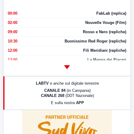
00:00
FabLab (replica)
02:00
Nouvelle Vouge (Film)
09:00
Rosso e Nero (repliche)
10:30
Buonissimo Red Roger (repliche)
12:00
Fili Meridiani (repliche)
13:00
La Mappa dei Piaceri
14:00
LabNews
17:00
LabNews (replica)
LABTV
e anche sul digitale terrestre
18:30
Di Faccia e di Profilo (repliche)
CANALE 84
(in Campania)
CANALE 268
(DDT Nazionale)
19:30
LabNews (Diretta)
E sulla nostra
APP
21:00
Free Sport
23:00
LabNews (replica)