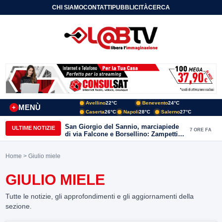
CHI SIAMO
CONTATTI
PUBBLICITÀ
CERCA
Avellino
22°C
Benevento
24°C
MENÙ
+
Caserta
26°C
Napoli
28°C
Salerno
27°C
San Giorgio del Sannio, marciapiede
ULTIME NOTIZIE
7 ORE FA
di via Falcone e Borsellino: Zampetti e
Lombardi replicano alle polemiche
Home
> Giulio miele
GIULIO MIELE
Tutte le notizie, gli approfondimenti e gli aggiornamenti della
sezione.