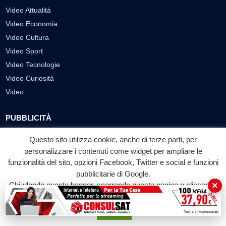
Video Attualità
Video Economia
Video Cultura
Video Sport
Video Tecnologie
Video Curiosità
Video
PUBBLICITÀ
Richiesta pubblicazione articoli/banner
Questo sito utilizza cookie, anche di terze parti, per
personalizzare i contenuti come widget per ampliare le
SEGUICI SUI SOCIAL
funzionalità del sito, opzioni Facebook, Twitter e social e funzioni
pubblicitarie di Google.
f
◎
▶
×
Chiudendo questo banner, scorrendo questa pagina o cliccando
Facebook
Instagram
YouTube
su qualunque suo elemento acconsenti all'uso dei cookie.
Accetta
© 2026 LABTV - Tutti i diritti riservati