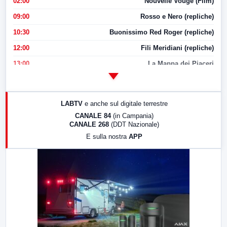
02:00
Nouvelle Vouge (Film)
09:00
Rosso e Nero (repliche)
10:30
Buonissimo Red Roger (repliche)
12:00
Fili Meridiani (repliche)
13:00
La Mappa dei Piaceri
14:00
LabNews
17:00
LabNews (replica)
LABTV
e anche sul digitale terrestre
18:30
Di Faccia e di Profilo (repliche)
CANALE 84
(in Campania)
CANALE 268
(DDT Nazionale)
19:30
LabNews (Diretta)
E sulla nostra
APP
21:00
Free Sport
23:00
LabNews (replica)