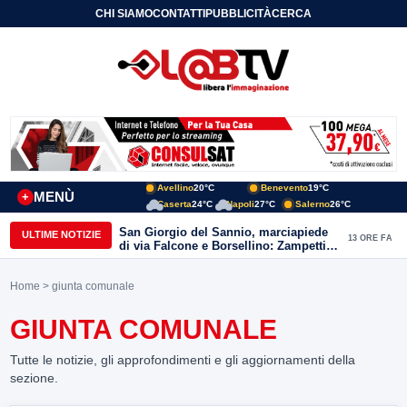
CHI SIAMO
CONTATTI
PUBBLICITÀ
CERCA
Avellino
20°C
Benevento
19°C
MENÙ
+
Caserta
24°C
Napoli
27°C
Salerno
26°C
San Giorgio del Sannio, marciapiede
ULTIME NOTIZIE
13 ORE FA
di via Falcone e Borsellino: Zampetti e
Lombardi replicano alle polemiche
Home
> giunta comunale
GIUNTA COMUNALE
Tutte le notizie, gli approfondimenti e gli aggiornamenti della
sezione.