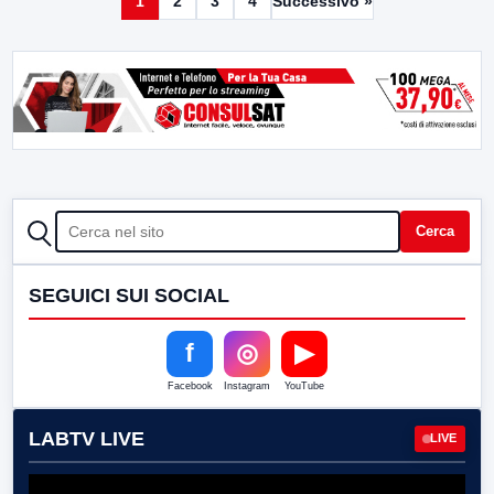
1
2
3
4
Successivo »
CERCA
Cerca
SEGUICI SUI SOCIAL
f
◎
▶
Facebook
Instagram
YouTube
LABTV LIVE
LIVE