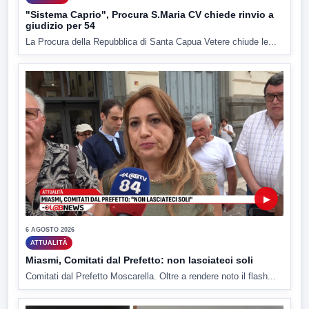
"Sistema Caprio", Procura S.Maria CV chiede rinvio a
giudizio per 54
La Procura della Repubblica di Santa Capua Vetere chiude le...
▶
6 AGOSTO 2026
ATTUALITÀ
Miasmi, Comitati dal Prefetto: non lasciateci soli
Comitati dal Prefetto Moscarella. Oltre a rendere noto il flash...