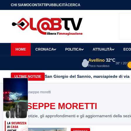
CHI SIAMO
CONTATTI
PUBBLICITÀ
CERCA
HOME
CRONACA
POLITICA
ATTUALITÀ
ECO
Avellino
32°C
38° / 20°
Poco nuvoloso
San Giorgio del Sannio, marciapiede di via
ULTIME NOTIZIE
Home
> giuseppe moretti
GIUSEPPE MORETTI
Tutte le notizie, gli approfondimenti e gli aggiornamenti della sez