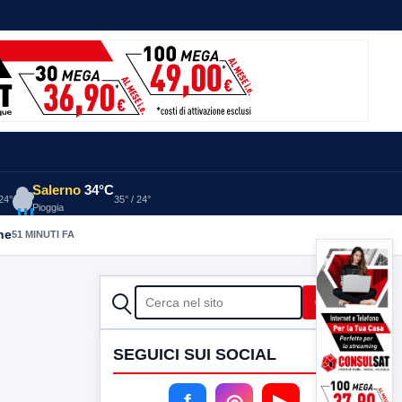
Salerno
34°C
 24°
35° / 24°
Pioggia
he
51 MINUTI FA
CERCA
Cerca
SEGUICI SUI SOCIAL
f
◎
▶