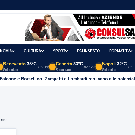
NOMIA
CULTURA
SPORT
PALINSESTO
FORMAT TV
Benevento
35°C
Caserta
33°C
Napoli
32°C
39° / 19°
36° / 22°
35° /
Soleggiato
Soleggiato
Soleggiato
 Falcone e Borsellino: Zampetti e Lombardi replicano alle polemic
ione.