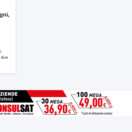
gni,
i
i due