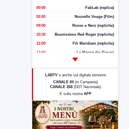
00:00
FabLab (replica)
02:00
Nouvelle Vouge (Film)
09:00
Rosso e Nero (repliche)
10:30
Buonissimo Red Roger (repliche)
12:00
Fili Meridiani (repliche)
13:00
La Mappa dei Piaceri
14:00
LabNews
17:00
LabNews (replica)
LABTV
e anche sul digitale terrestre
18:30
Di Faccia e di Profilo (repliche)
CANALE 84
(in Campania)
CANALE 268
(DDT Nazionale)
19:30
LabNews (Diretta)
E sulla nostra
APP
21:00
Free Sport
23:00
LabNews (replica)