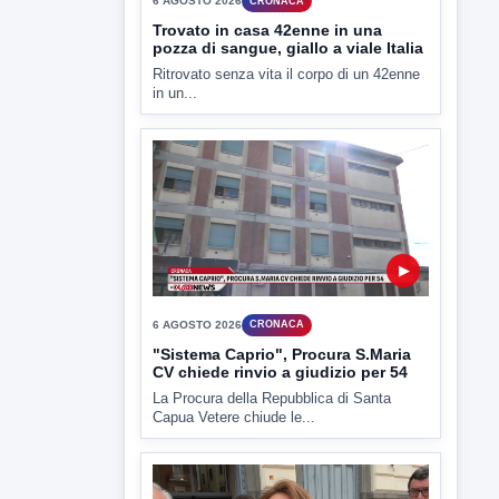
6 AGOSTO 2026
CRONACA
Trovato in casa 42enne in una
pozza di sangue, giallo a viale Italia
Ritrovato senza vita il corpo di un 42enne
in un...
▶
6 AGOSTO 2026
CRONACA
"Sistema Caprio", Procura S.Maria
CV chiede rinvio a giudizio per 54
La Procura della Repubblica di Santa
Capua Vetere chiude le...