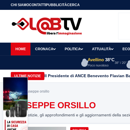
CHI SIAMO
CONTATTI
PUBBLICITÀ
CERCA
HOME
CRONACA
POLITICA
ATTUALITÀ
ECO
Avellino
38°C
38° / 20°
Poco nuvoloso
Il Presidente di ANCE Benevento Flavian B
ULTIME NOTIZIE
Home
> giuseppe orsillo
GIUSEPPE ORSILLO
Tutte le notizie, gli approfondimenti e gli aggiornamenti della sez