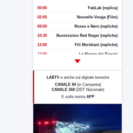
00:00
FabLab (replica)
02:00
Nouvelle Vouge (Film)
09:00
Rosso e Nero (repliche)
10:30
Buonissimo Red Roger (repliche)
12:00
Fili Meridiani (repliche)
13:00
La Mappa dei Piaceri
14:00
LabNews
17:00
LabNews (replica)
LABTV
e anche sul digitale terrestre
18:30
Di Faccia e di Profilo (repliche)
CANALE 84
(in Campania)
CANALE 268
(DDT Nazionale)
19:30
LabNews (Diretta)
E sulla nostra
APP
21:00
Free Sport
23:00
LabNews (replica)