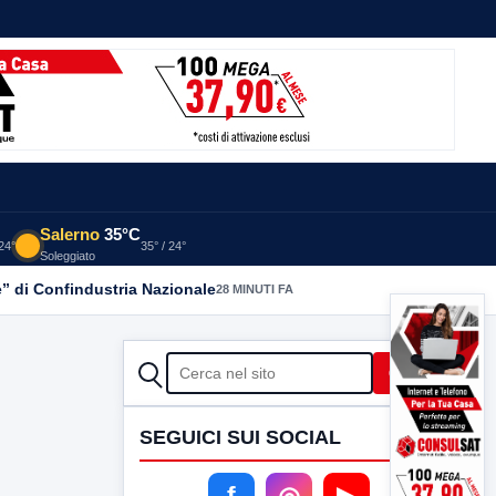
Salerno
35°C
 24°
35° / 24°
Soleggiato
” di Confindustria Nazionale
28 MINUTI FA
CERCA
Cerca
SEGUICI SUI SOCIAL
f
◎
▶