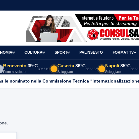
NOMIA
CULTURA
SPORT
PALINSESTO
FORMAT TV
Benevento
39°C
Caserta
36°C
Napoli
35°C
39° / 19°
36° / 22°
35° /
Poco nuvoloso
Soleggiato
Soleggiato
asile nominato nella Commissione Tecnica “Internazionalizzazione
ione.