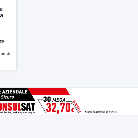
e
za
rza
ne di