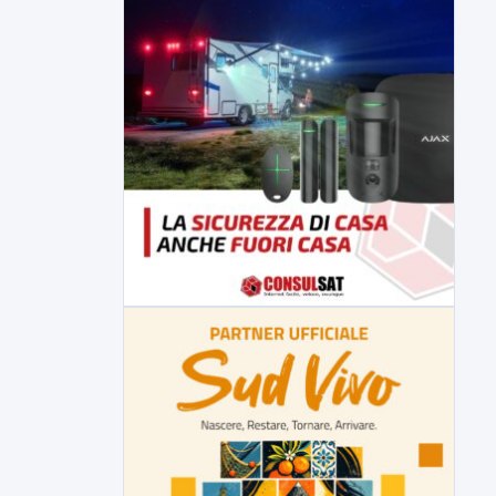
▶
7 AGOSTO 2026
CRONACA
Malore o aggressione? Sarà
l'autopsia a chiarire il giallo di Villa
Adriana
Sarà affidato con ogni probabilità all'inizio
della prossima settimana l'incarico...