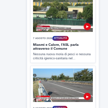
▶
7 AGOSTO 2026
SPORT BENEVENTO
Benevento Calcio: Le scelte di
Floro Flores per il debutto di Coppa
Italia
Il Benevento è pronto al debutto di Coppa
Italia. Scelte...
▶