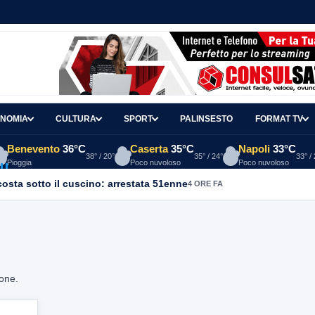
NOMIA
CULTURA
SPORT
PALINSESTO
FORMAT TV
Benevento
36°C
Caserta
35°C
Napoli
33°C
38° / 20°
35° / 24°
33° /
Pioggia
Poco nuvoloso
Poco nuvoloso
osta sotto il cuscino: arrestata 51enne
4 ORE FA
ione.