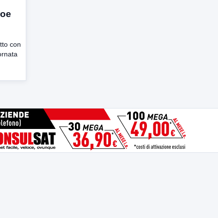
roe
otto con
ornata