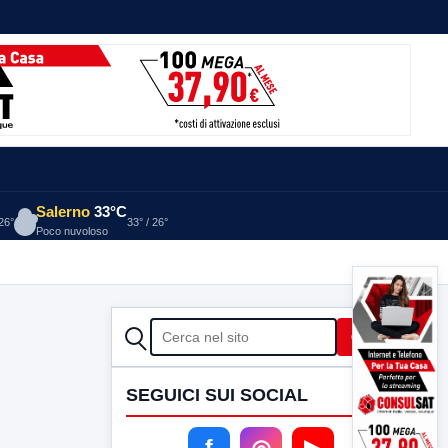
Salerno
33°C
 26°
33° / 26°
Poco nuvoloso
CERCA
Cerca
SEGUICI SUI SOCIAL
f
◎
▶