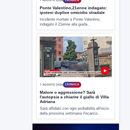
7 AGOSTO 2026
ATTUALITÀ
Miasmi e Calore, l'ASL parla
attraverso il Comune
Nessuna nuova moria di pesci e nessuna
criticità igienico-sanitaria nel...
▶
7 AGOSTO 2026
CRONACA
Ponte Valentino,21enne indagato:
ipotesi duplice omicidio stradale
Incidente mortale a Ponte Valentino,
indagato il 21enne alla guida...