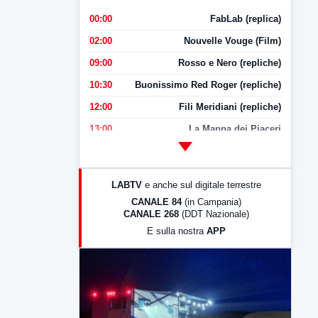
00:00
FabLab (replica)
02:00
Nouvelle Vouge (Film)
09:00
Rosso e Nero (repliche)
10:30
Buonissimo Red Roger (repliche)
12:00
Fili Meridiani (repliche)
13:00
La Mappa dei Piaceri
14:00
LabNews
17:00
LabNews (replica)
LABTV
e anche sul digitale terrestre
18:30
Di Faccia e di Profilo (repliche)
CANALE 84
(in Campania)
CANALE 268
(DDT Nazionale)
19:30
LabNews (Diretta)
E sulla nostra
APP
21:00
Free Sport
23:00
LabNews (replica)