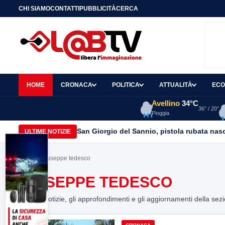
CHI SIAMO
CONTATTI
PUBBLICITÀ
CERCA
HOME
CRONACA
POLITICA
ATTUALITÀ
ECO
Avellino
34°C
36° / 20°
Pioggia
San Giorgio del Sannio, pistola rubata nasc
ULTIME NOTIZIE
Home
> giuseppe tedesco
GIUSEPPE TEDESCO
Tutte le notizie, gli approfondimenti e gli aggiornamenti della sez