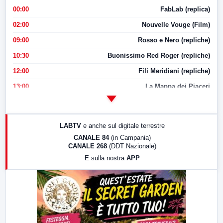
00:00
FabLab (replica)
02:00
Nouvelle Vouge (Film)
09:00
Rosso e Nero (repliche)
10:30
Buonissimo Red Roger (repliche)
12:00
Fili Meridiani (repliche)
13:00
La Mappa dei Piaceri
14:00
LabNews
17:00
LabNews (replica)
LABTV
e anche sul digitale terrestre
18:30
Di Faccia e di Profilo (repliche)
CANALE 84
(in Campania)
CANALE 268
(DDT Nazionale)
19:30
LabNews (Diretta)
E sulla nostra
APP
21:00
Free Sport
23:00
LabNews (replica)