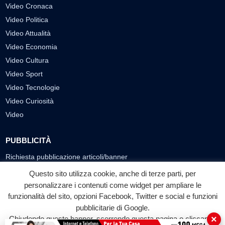
Video Cronaca
Video Politica
Video Attualità
Video Economia
Video Cultura
Video Sport
Video Tecnologie
Video Curiosità
Video
PUBBLICITÀ
Richiesta pubblicazione articoli/banner
Questo sito utilizza cookie, anche di terze parti, per
SEGUICI SUI SOCIAL
personalizzare i contenuti come widget per ampliare le
funzionalità del sito, opzioni Facebook, Twitter e social e funzioni
f
◎
▶
pubblicitarie di Google.
Facebook
Instagram
YouTube
×
Chiudendo questo banner, scorrendo questa pagina o cliccando