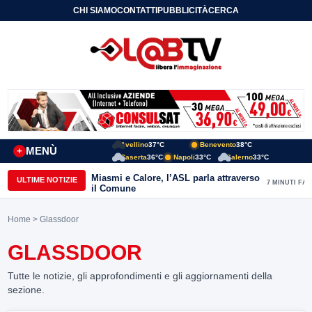
CHI SIAMO
CONTATTI
PUBBLICITÀ
CERCA
Avellino
37°C
Benevento
38°C
MENÙ
+
Caserta
36°C
Napoli
33°C
Salerno
33°C
Miasmi e Calore, l’ASL parla attraverso
ULTIME NOTIZIE
7 MINUTI FA
il Comune
Home
> Glassdoor
GLASSDOOR
Tutte le notizie, gli approfondimenti e gli aggiornamenti della
sezione.