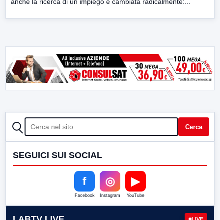
anche la ricerca di un impiego è cambiata radicalmente:...
CERCA
Cerca
SEGUICI SUI SOCIAL
f
◎
▶
Facebook
Instagram
YouTube
LABTV LIVE
LIVE