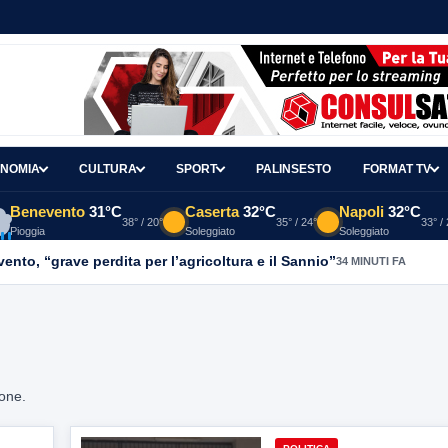
NOMIA
CULTURA
SPORT
PALINSESTO
FORMAT TV
Benevento
31°C
Caserta
32°C
Napoli
32°C
38° / 20°
35° / 24°
33° /
Pioggia
Soleggiato
Soleggiato
nto, “grave perdita per l’agricoltura e il Sannio”
34 MINUTI FA
ione.