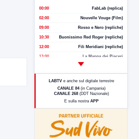
00:00
FabLab (replica)
02:00
Nouvelle Vouge (Film)
09:00
Rosso e Nero (repliche)
10:30
Buonissimo Red Roger (repliche)
12:00
Fili Meridiani (repliche)
13:00
La Mappa dei Piaceri
14:00
LabNews
17:00
LabNews (replica)
LABTV
e anche sul digitale terrestre
18:30
Di Faccia e di Profilo (repliche)
CANALE 84
(in Campania)
CANALE 268
(DDT Nazionale)
19:30
LabNews (Diretta)
E sulla nostra
APP
21:00
Free Sport
23:00
LabNews (replica)