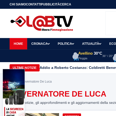
CHI SIAMO
CONTATTI
PUBBLICITÀ
CERCA
HOME
CRONACA
POLITICA
ATTUALITÀ
ECO
Avellino
30°C
36° / 20°
Pioggia
Addio a Roberto Costanzo: Coldiretti Beneve
ULTIME NOTIZIE
Home
> Governatore De Luca
GOVERNATORE DE LUCA
Tutte le notizie, gli approfondimenti e gli aggiornamenti della sez