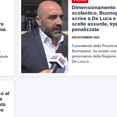
POLITICA
Dimensionamento
scolastico, Buono
scrive a De Luca e 
re
scelte assurde, Irp
mia
penalizzata
29 DICEMBRE 2022
Il presidente della Provincia
Buonopane, ha inviato una l
-
governatore della Regione
alude.
De Luca e...
e
so al
e
nto
ne