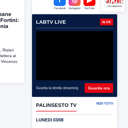
Facebook
Instagram
YouTube
pane
Fortini:
LABTV LIVE
LIVE
inia
, Rizieri
ettera al
, Vincenzo
Guarda ora
Guarda la diretta streaming
VEDI TUTTI
PALINSESTO TV
LUNEDI 03/08