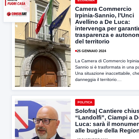
ECONOMIA
Camera Commercio
Irpinia-Sannio, l’Unci
Avellino a De Luca:
intervenga per garanti
trasparenza e autono
del territorio
25 GENNAIO 2024
La Camera di Commercio Irpinia
Sannio si è trasformata in una p
Una situazione inaccettabile, ch
danneggia il territorio....
POLITICA
Solofra| Cantiere chiu
“Landolfi”, Ciampi a D
Luca: sarà il monume
alle bugie della Regio