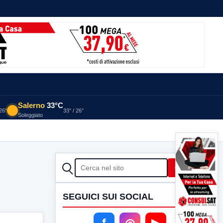
Salerno
33°C
 26°
33° / 26°
Soleggiato
CERCA
Cerca
SEGUICI SUI SOCIAL
f
◎
▶