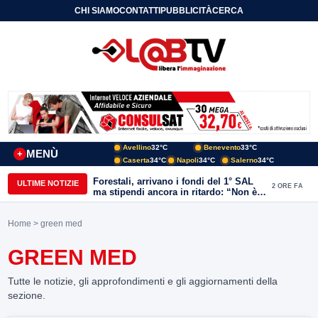
CHI SIAMO
CONTATTI
PUBBLICITÀ
CERCA
Avellino
32°C
Benevento
33°C
MENÙ
+
Caserta
34°C
Napoli
34°C
Salerno
34°C
Forestali, arrivano i fondi del 1° SAL
ULTIME NOTIZIE
2 ORE FA
ma stipendi ancora in ritardo: “Non è
più sostenibile”
Home
> green med
GREEN MED
Tutte le notizie, gli approfondimenti e gli aggiornamenti della
sezione.