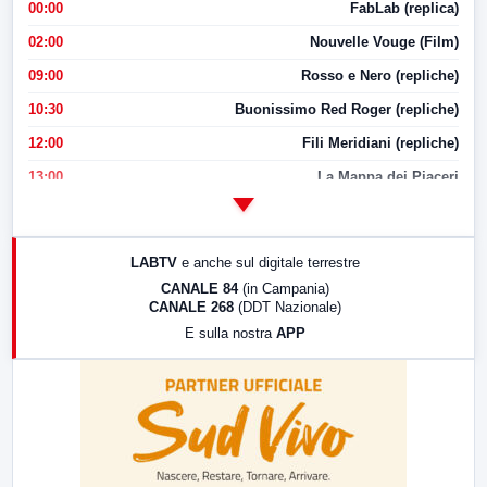
00:00
FabLab (replica)
02:00
Nouvelle Vouge (Film)
09:00
Rosso e Nero (repliche)
10:30
Buonissimo Red Roger (repliche)
12:00
Fili Meridiani (repliche)
13:00
La Mappa dei Piaceri
14:00
LabNews
17:00
LabNews (replica)
LABTV
e anche sul digitale terrestre
18:30
Di Faccia e di Profilo (repliche)
CANALE 84
(in Campania)
CANALE 268
(DDT Nazionale)
19:30
LabNews (Diretta)
E sulla nostra
APP
21:00
Free Sport
23:00
LabNews (replica)