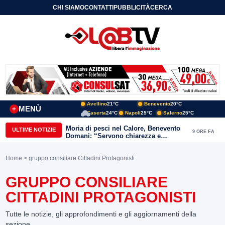
CHI SIAMO
CONTATTI
PUBBLICITÀ
CERCA
Avellino
21°C
Benevento
20°C
MENÙ
+
Caserta
24°C
Napoli
25°C
Salerno
25°C
Moria di pesci nel Calore, Benevento
ULTIME NOTIZIE
9 ORE FA
Domani: “Servono chiarezza e
approfondimenti sulla gestione
ambientale”
Home
> gruppo consiliare Cittadini Protagonisti
GRUPPO CONSILIARE
CITTADINI PROTAGONISTI
Tutte le notizie, gli approfondimenti e gli aggiornamenti della
sezione.