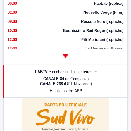
00:00
FabLab (replica)
02:00
Nouvelle Vouge (Film)
09:00
Rosso e Nero (repliche)
10:30
Buonissimo Red Roger (repliche)
12:00
Fili Meridiani (repliche)
13:00
La Mappa dei Piaceri
14:00
LabNews
17:00
LabNews (replica)
LABTV
e anche sul digitale terrestre
18:30
Di Faccia e di Profilo (repliche)
CANALE 84
(in Campania)
CANALE 268
(DDT Nazionale)
19:30
LabNews (Diretta)
E sulla nostra
APP
21:00
Free Sport
23:00
LabNews (replica)