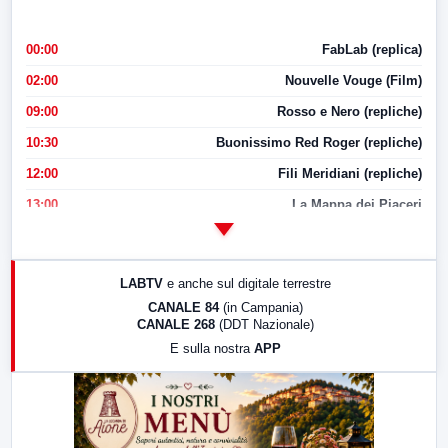
00:00
FabLab (replica)
02:00
Nouvelle Vouge (Film)
09:00
Rosso e Nero (repliche)
10:30
Buonissimo Red Roger (repliche)
12:00
Fili Meridiani (repliche)
13:00
La Mappa dei Piaceri
14:00
LabNews
17:00
LabNews (replica)
LABTV
e anche sul digitale terrestre
18:30
Di Faccia e di Profilo (repliche)
CANALE 84
(in Campania)
CANALE 268
(DDT Nazionale)
19:30
LabNews (Diretta)
E sulla nostra
APP
21:00
Free Sport
23:00
LabNews (replica)