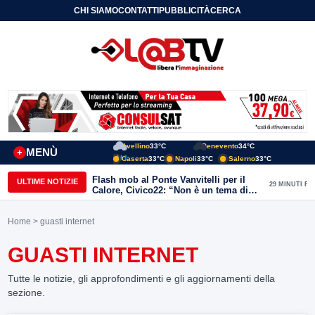
CHI SIAMO
CONTATTI
PUBBLICITÀ
CERCA
Avellino
33°C
Benevento
34°C
MENÙ
+
Caserta
33°C
Napoli
33°C
Salerno
33°C
Flash mob al Ponte Vanvitelli per il
ULTIME NOTIZIE
29 MINUTI FA
Calore, Civico22: “Non è un tema di
quartiere, riguarda tutta Benevento”
Home
> guasti internet
GUASTI INTERNET
Tutte le notizie, gli approfondimenti e gli aggiornamenti della
sezione.