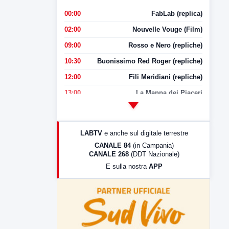
00:00
FabLab (replica)
02:00
Nouvelle Vouge (Film)
09:00
Rosso e Nero (repliche)
10:30
Buonissimo Red Roger (repliche)
12:00
Fili Meridiani (repliche)
13:00
La Mappa dei Piaceri
14:00
LabNews
17:00
LabNews (replica)
LABTV
e anche sul digitale terrestre
18:30
Di Faccia e di Profilo (repliche)
CANALE 84
(in Campania)
CANALE 268
(DDT Nazionale)
19:30
LabNews (Diretta)
E sulla nostra
APP
21:00
Free Sport
23:00
LabNews (replica)