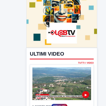
ULTIMI VIDEO
TUTTI I VIDEO
▶
6 AGOSTO 2026
ATTUALITÀ
Il prefetto Fico incontra Pizza e
Picone, sul tavolo i principali
dossier
Primi incontri istituzionali tra il neo prefetto
di Avellino, Franca...