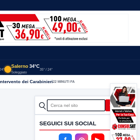
Salerno
34°C
 24°
35° / 24°
Soleggiato
intervento dei Carabinieri
22 MINUTI FA
CERCA
Cerca
SEGUICI SUI SOCIAL
f
◎
▶