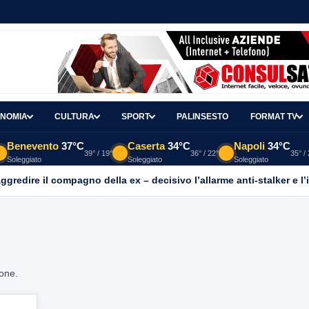
NOMIA
CULTURA
SPORT
PALINSESTO
FORMAT TV
Benevento
37°C
Caserta
34°C
Napoli
34°C
39° / 19°
36° / 22°
35° /
Soleggiato
Soleggiato
Soleggiato
aggredire il compagno della ex – decisivo l’allarme anti-stalker e l’
ione.