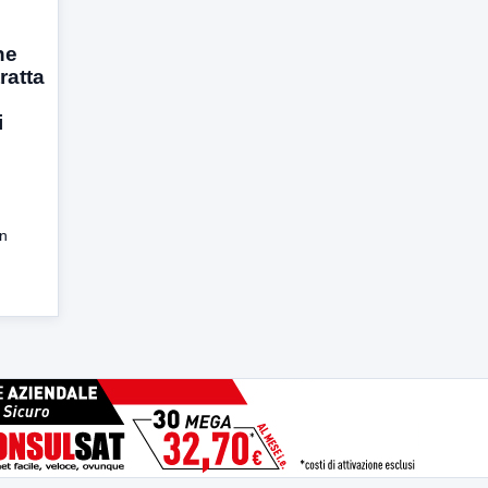
ne
tratta
i
in