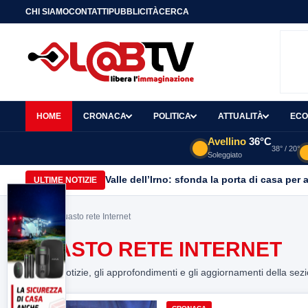
CHI SIAMO
CONTATTI
PUBBLICITÀ
CERCA
HOME
CRONACA
POLITICA
ATTUALITÀ
ECO
Avellino
36°C
38° / 20°
Soleggiato
Valle dell’Irno: sfonda la porta di casa per 
ULTIME NOTIZIE
Home
> Guasto rete Internet
GUASTO RETE INTERNET
Tutte le notizie, gli approfondimenti e gli aggiornamenti della sez