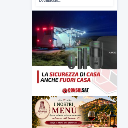
▶
6 AGOSTO 2026
ATTUALITÀ
Tirata del Carro ancora in forse,
D'Ambrosio: continuiamo a lavorare
L'assessore comunale alla Cultura di
Mirabella Eclano, Raffaella Rita
D'Ambrosio,...