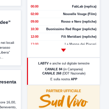
00:00
FabLab (replica)
02:00
Nouvelle Vouge (Film)
09:00
Rosso e Nero (repliche)
idee”
10:30
Buonissimo Red Roger (repliche)
12:00
Fili Meridiani (repliche)
nei locali
13:00
La Mappa dei Piaceri
Perasso
14:00
LabNews
Libera”
...
17:00
LabNews (replica)
LABTV
e anche sul digitale terrestre
18:30
Di Faccia e di Profilo (repliche)
CANALE 84
(in Campania)
CANALE 268
(DDT Nazionale)
19:30
LabNews (Diretta)
E sulla nostra
APP
resenta
21:00
Free Sport
23:00
LabNews (replica)
 ore 16,00,
 Benevento,