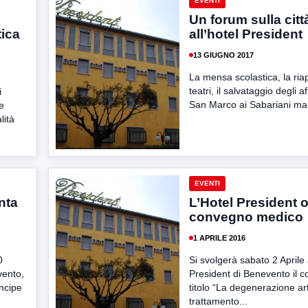
EVENTI
Un forum sulla citt
tica
all’hotel President
13 GIUGNO 2017
La mensa scolastica, la ria
teatri, il salvataggio degli a
i
San Marco ai Sabariani ma
e
lità
EVENTI
nta
L’Hotel President 
convegno medico
1 APRILE 2016
0
Si svolgerà sabato 2 Aprile 
vento,
President di Benevento il 
incipe
titolo “La degenerazione art
trattamento...