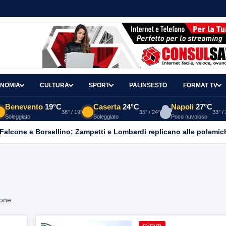
NOMIA
CULTURA
SPORT
PALINSESTO
FORMAT TV
Benevento
19°C
Caserta
24°C
Napoli
27°C
38° / 19°
35° / 24°
33° /
Soleggiato
Soleggiato
Poco nuvoloso
 Falcone e Borsellino: Zampetti e Lombardi replicano alle polemic
ione.