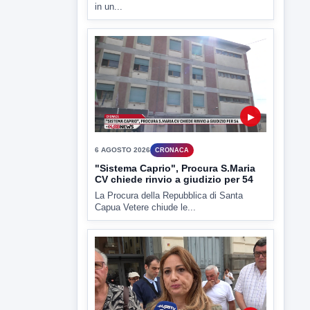
▶
6 AGOSTO 2026
CRONACA
Trovato in casa 42enne in una
pozza di sangue, giallo a viale Italia
Ritrovato senza vita il corpo di un 42enne
in un...
▶
6 AGOSTO 2026
CRONACA
"Sistema Caprio", Procura S.Maria