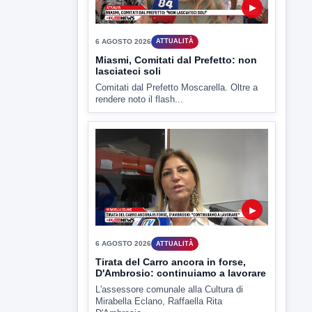
CV chiede rinvio a giudizio per 54
La Procura della Repubblica di Santa
Capua Vetere chiude le...
▶
6 AGOSTO 2026
ATTUALITÀ
Miasmi, Comitati dal Prefetto: non
lasciateci soli
Comitati dal Prefetto Moscarella. Oltre a
rendere noto il flash...