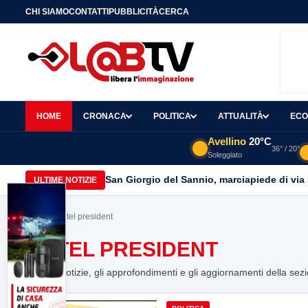
CHI SIAMO
CONTATTI
PUBBLICITÀ
CERCA
HOME
CRONACA
POLITICA
ATTUALITÀ
ECO
Avellino
20°C
36° / 20°
Soleggiato
San Giorgio del Sannio, marciapiede di via
ULTIME NOTIZIE
Home
> hotel president
HOTEL PRESIDENT
Tutte le notizie, gli approfondimenti e gli aggiornamenti della sez