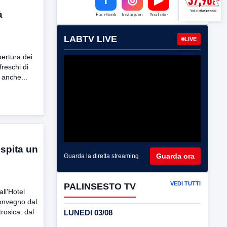
à
Facebook
Instagram
YouTube
LABTV LIVE
LIVE
pertura dei
ffreschi di
 anche...
ospita un
Guarda ora
Guarda la diretta streaming
VEDI TUTTI
PALINSESTO TV
all’Hotel
convegno dal
rosica: dal
LUNEDI 03/08