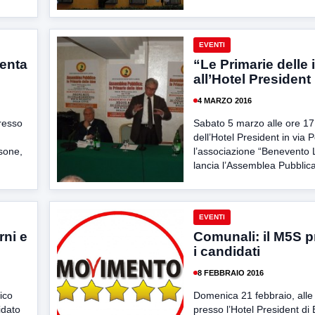
EVENTI
senta
“Le Primarie delle 
all’Hotel President
4 MARZO 2016
resso
Sabato 5 marzo alle ore 17 
dell’Hotel President in via 
sone,
l’associazione “Benevento 
lancia l’Assemblea Pubblica
EVENTI
rni e
Comunali: il M5S p
i candidati
8 FEBBRAIO 2016
ico
Domenica 21 febbraio, alle
idato
presso l’Hotel President di