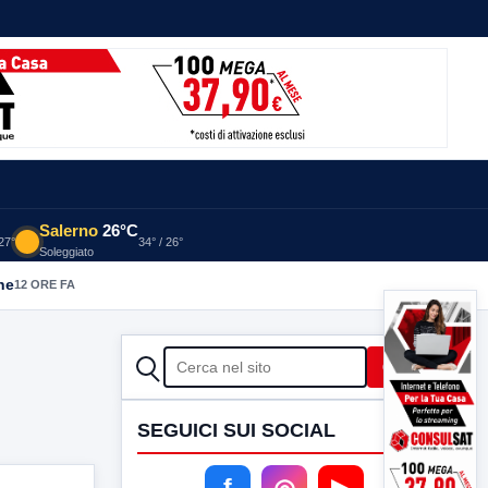
Salerno
26°C
 27°
34° / 26°
Soleggiato
he
12 ORE FA
CERCA
Cerca
SEGUICI SUI SOCIAL
f
◎
▶