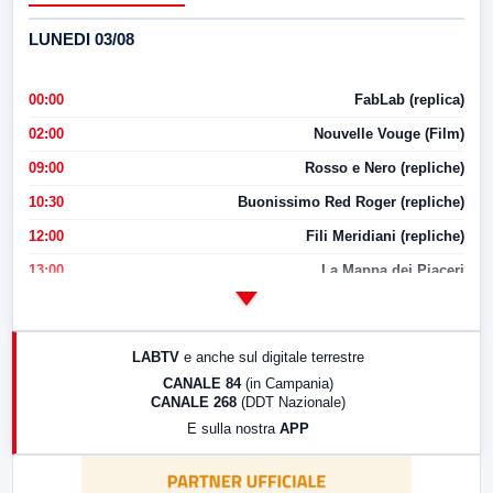
LUNEDI 03/08
00:00
FabLab (replica)
02:00
Nouvelle Vouge (Film)
09:00
Rosso e Nero (repliche)
10:30
Buonissimo Red Roger (repliche)
12:00
Fili Meridiani (repliche)
13:00
La Mappa dei Piaceri
14:00
LabNews
17:00
LabNews (replica)
LABTV
e anche sul digitale terrestre
18:30
Di Faccia e di Profilo (repliche)
CANALE 84
(in Campania)
CANALE 268
(DDT Nazionale)
19:30
LabNews (Diretta)
E sulla nostra
APP
21:00
Free Sport
23:00
LabNews (replica)