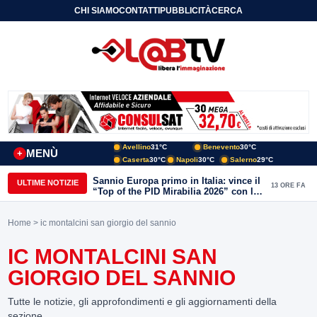
CHI SIAMO
CONTATTI
PUBBLICITÀ
CERCA
Avellino
31°C
Benevento
30°C
MENÙ
+
Caserta
30°C
Napoli
30°C
Salerno
29°C
Sannio Europa primo in Italia: vince il
ULTIME NOTIZIE
13 ORE FA
“Top of the PID Mirabilia 2026” con la
realtà virtuale nei musei del Sannio
Home
> ic montalcini san giorgio del sannio
IC MONTALCINI SAN
GIORGIO DEL SANNIO
Tutte le notizie, gli approfondimenti e gli aggiornamenti della
sezione.