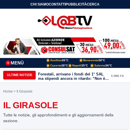
CHI SIAMO
CONTATTI
PUBBLICITÀ
CERCA
Avellino
36°C
Benevento
38°C
MENÙ
+
Caserta
38°C
Napoli
35°C
Salerno
36°C
Forestali, arrivano i fondi del 1° SAL
ULTIME NOTIZIE
5 ORE FA
ma stipendi ancora in ritardo: “Non è
più sostenibile”
Home
> Il Girasole
IL GIRASOLE
Tutte le notizie, gli approfondimenti e gli aggiornamenti della
sezione.