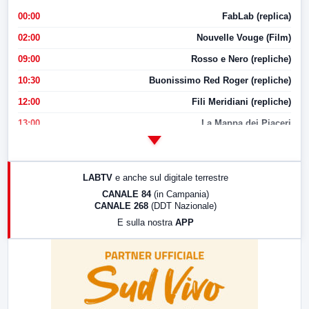
00:00
FabLab (replica)
02:00
Nouvelle Vouge (Film)
09:00
Rosso e Nero (repliche)
10:30
Buonissimo Red Roger (repliche)
12:00
Fili Meridiani (repliche)
13:00
La Mappa dei Piaceri
14:00
LabNews
17:00
LabNews (replica)
LABTV
e anche sul digitale terrestre
18:30
Di Faccia e di Profilo (repliche)
CANALE 84
(in Campania)
CANALE 268
(DDT Nazionale)
19:30
LabNews (Diretta)
E sulla nostra
APP
21:00
Free Sport
23:00
LabNews (replica)