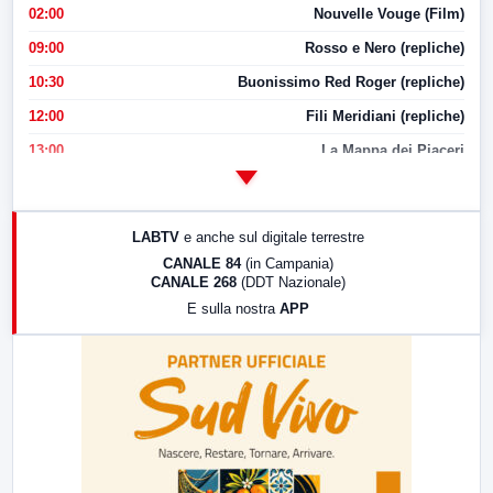
02:00
Nouvelle Vouge (Film)
09:00
Rosso e Nero (repliche)
10:30
Buonissimo Red Roger (repliche)
12:00
Fili Meridiani (repliche)
13:00
La Mappa dei Piaceri
14:00
LabNews
17:00
LabNews (replica)
LABTV
e anche sul digitale terrestre
18:30
Di Faccia e di Profilo (repliche)
CANALE 84
(in Campania)
CANALE 268
(DDT Nazionale)
19:30
LabNews (Diretta)
E sulla nostra
APP
21:00
Free Sport
23:00
LabNews (replica)