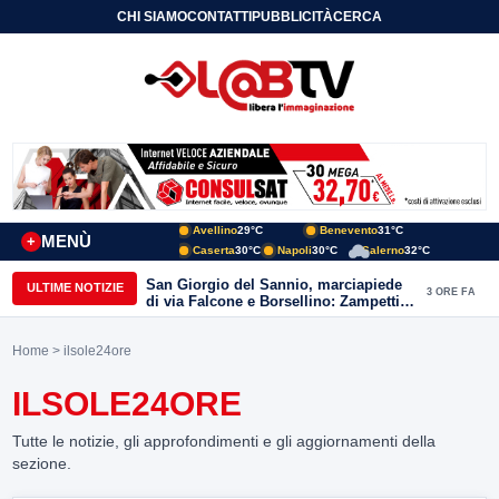
CHI SIAMO
CONTATTI
PUBBLICITÀ
CERCA
Avellino
29°C
Benevento
31°C
MENÙ
+
Caserta
30°C
Napoli
30°C
Salerno
32°C
San Giorgio del Sannio, marciapiede
ULTIME NOTIZIE
3 ORE FA
di via Falcone e Borsellino: Zampetti e
Lombardi replicano alle polemiche
Home
> ilsole24ore
ILSOLE24ORE
Tutte le notizie, gli approfondimenti e gli aggiornamenti della
sezione.