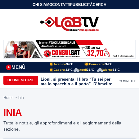
CHI SIAMO
CONTATTI
PUBBLICITÀ
CERCA
Avellino
34°C
Benevento
34°C
MENÙ
+
Caserta
32°C
Napoli
31°C
Salerno
31°C
Lioni, si presenta il libro “Tu sei per
ULTIME NOTIZIE
59 MINUTI FA
me lo specchio e il porto”. D’Amelio:
“Gettiamo un seme d’impegno futuro
per tante e tanti”
Home
> Inia
INIA
Tutte le notizie, gli approfondimenti e gli aggiornamenti della
sezione.