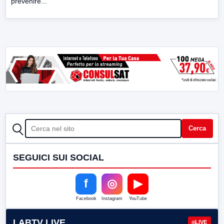
prevenire...
CERCA
Cerca
SEGUICI SUI SOCIAL
f
◎
▶
Facebook
Instagram
YouTube
LABTV LIVE
LIVE