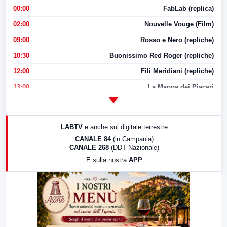
00:00
FabLab (replica)
02:00
Nouvelle Vouge (Film)
09:00
Rosso e Nero (repliche)
10:30
Buonissimo Red Roger (repliche)
12:00
Fili Meridiani (repliche)
13:00
La Mappa dei Piaceri
14:00
LabNews
17:00
LabNews (replica)
LABTV
e anche sul digitale terrestre
18:30
Di Faccia e di Profilo (repliche)
CANALE 84
(in Campania)
CANALE 268
(DDT Nazionale)
19:30
LabNews (Diretta)
E sulla nostra
APP
21:00
Free Sport
23:00
LabNews (replica)