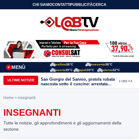
CHI SIAMO
CONTATTI
PUBBLICITÀ
CERCA
Avellino
36°C
Benevento
38°C
MENÙ
+
Caserta
35°C
Napoli
33°C
Salerno
32°C
San Giorgio del Sannio, pistola rubata
ULTIME NOTIZIE
3 ORE FA
nascosta sotto il cuscino: arrestata
51enne
Home
> insegnanti
INSEGNANTI
Tutte le notizie, gli approfondimenti e gli aggiornamenti della
sezione.