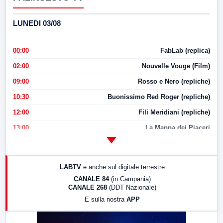
LUNEDI 03/08
00:00
FabLab (replica)
02:00
Nouvelle Vouge (Film)
09:00
Rosso e Nero (repliche)
10:30
Buonissimo Red Roger (repliche)
12:00
Fili Meridiani (repliche)
13:00
La Mappa dei Piaceri
14:00
LabNews
17:00
LabNews (replica)
LABTV
e anche sul digitale terrestre
18:30
Di Faccia e di Profilo (repliche)
CANALE 84
(in Campania)
CANALE 268
(DDT Nazionale)
19:30
LabNews (Diretta)
E sulla nostra
APP
21:00
Free Sport
23:00
LabNews (replica)