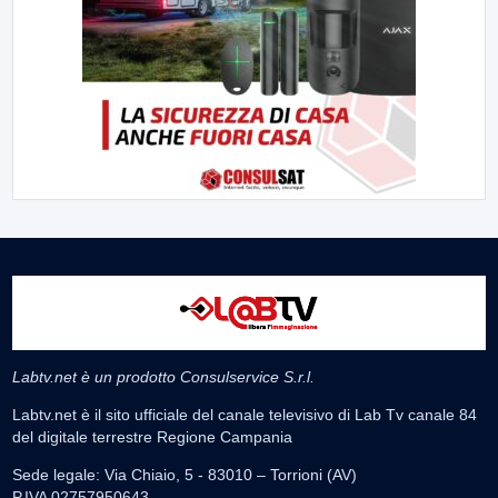
Labtv.net è un prodotto Consulservice S.r.l.
Labtv.net è il sito ufficiale del canale televisivo di Lab Tv canale 84
del digitale terrestre Regione Campania
Sede legale: Via Chiaio, 5 - 83010 – Torrioni (AV)
P.IVA 02757950643