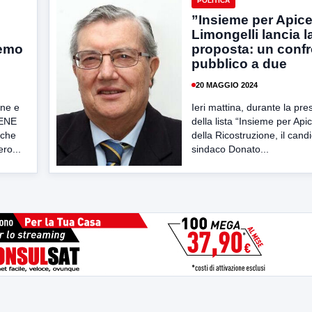
POLITICA
”Insieme per Apice
Limongelli lancia l
remo
proposta: un conf
pubblico a due
20 MAGGIO 2024
ne e
Ieri mattina, durante la pr
IENE
della lista “Insieme per Api
 che
della Ricostruzione, il cand
ero...
sindaco Donato...