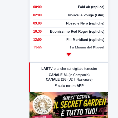
00:00
FabLab (replica)
02:00
Nouvelle Vouge (Film)
09:00
Rosso e Nero (repliche)
10:30
Buonissimo Red Roger (repliche)
12:00
Fili Meridiani (repliche)
13:00
La Mappa dei Piaceri
14:00
LabNews
17:00
LabNews (replica)
LABTV
e anche sul digitale terrestre
18:30
Di Faccia e di Profilo (repliche)
CANALE 84
(in Campania)
CANALE 268
(DDT Nazionale)
19:30
LabNews (Diretta)
E sulla nostra
APP
21:00
Free Sport
23:00
LabNews (replica)