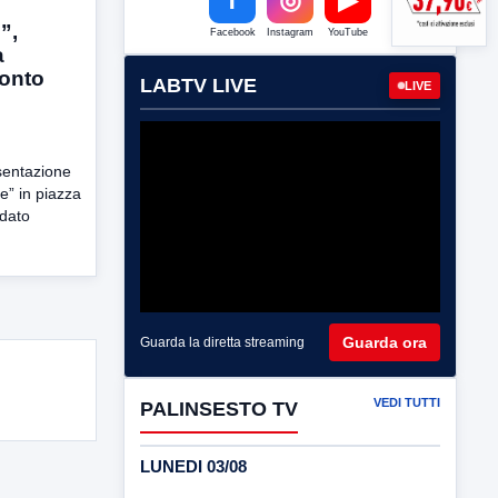
”,
Facebook
Instagram
YouTube
a
ronto
LABTV LIVE
LIVE
esentazione
ce” in piazza
idato
Guarda ora
Guarda la diretta streaming
VEDI TUTTI
PALINSESTO TV
LUNEDI 03/08