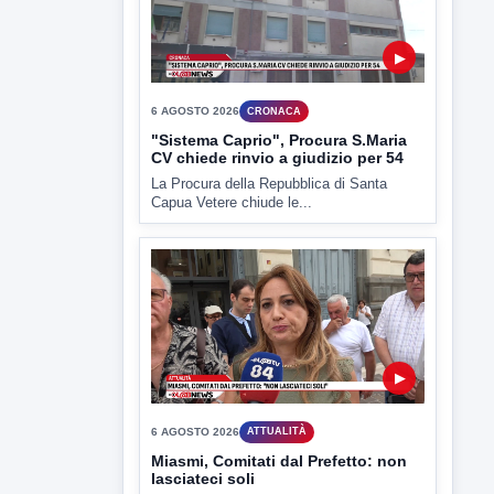
▶
6 AGOSTO 2026
CRONACA
"Sistema Caprio", Procura S.Maria
CV chiede rinvio a giudizio per 54
La Procura della Repubblica di Santa
Capua Vetere chiude le...
▶