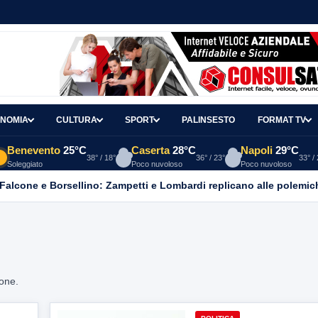
NOMIA
CULTURA
SPORT
PALINSESTO
FORMAT TV
Benevento
25°C
Caserta
28°C
Napoli
29°C
38° / 18°
36° / 23°
33° /
Soleggiato
Poco nuvoloso
Poco nuvoloso
 Falcone e Borsellino: Zampetti e Lombardi replicano alle polemic
ione.