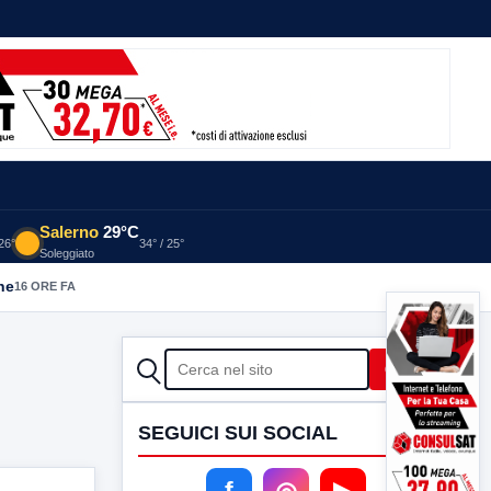
Salerno
29°C
 26°
34° / 25°
Soleggiato
he
16 ORE FA
CERCA
Cerca
SEGUICI SUI SOCIAL
f
◎
▶