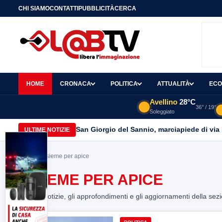
CHI SIAMO
CONTATTI
PUBBLICITÀ
CERCA
HOME
CRONACA
POLITICA
ATTUALITÀ
ECO
Avellino
28°C
36° / 19°
Soleggiato
San Giorgio del Sannio, marciapiede di via
ULTIME NOTIZIE
Home
> insieme per apice
INSIEME PER APICE
Tutte le notizie, gli approfondimenti e gli aggiornamenti della sez