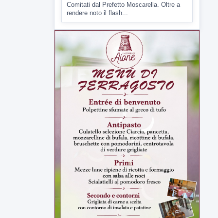
6 AGOSTO 2026
ATTUALITÀ
Miasmi, Comitati dal Prefetto: non
lasciateci soli
Comitati dal Prefetto Moscarella. Oltre a
rendere noto il flash...