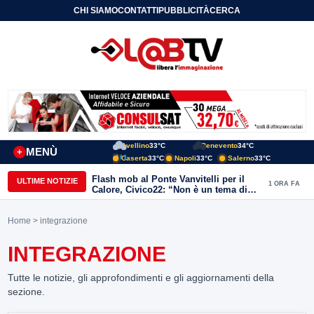
CHI SIAMO
CONTATTI
PUBBLICITÀ
CERCA
Avellino
33°C
Benevento
34°C
MENÙ
+
Caserta
33°C
Napoli
33°C
Salerno
33°C
Flash mob al Ponte Vanvitelli per il
ULTIME NOTIZIE
1 ORA FA
Calore, Civico22: “Non è un tema di
quartiere, riguarda tutta Benevento”
Home
> integrazione
INTEGRAZIONE
Tutte le notizie, gli approfondimenti e gli aggiornamenti della
sezione.