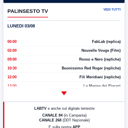
VEDI TUTTI
PALINSESTO TV
LUNEDI 03/08
00:00
FabLab (replica)
02:00
Nouvelle Vouge (Film)
09:00
Rosso e Nero (repliche)
10:30
Buonissimo Red Roger (repliche)
12:00
Fili Meridiani (repliche)
13:00
La Mappa dei Piaceri
14:00
LabNews
17:00
LabNews (replica)
LABTV
e anche sul digitale terrestre
18:30
Di Faccia e di Profilo (repliche)
CANALE 84
(in Campania)
CANALE 268
(DDT Nazionale)
19:30
LabNews (Diretta)
E sulla nostra
APP