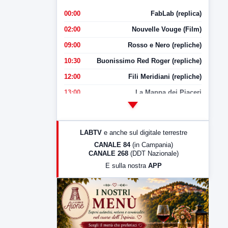
00:00
FabLab (replica)
02:00
Nouvelle Vouge (Film)
09:00
Rosso e Nero (repliche)
10:30
Buonissimo Red Roger (repliche)
12:00
Fili Meridiani (repliche)
13:00
La Mappa dei Piaceri
14:00
LabNews
17:00
LabNews (replica)
LABTV
e anche sul digitale terrestre
18:30
Di Faccia e di Profilo (repliche)
CANALE 84
(in Campania)
CANALE 268
(DDT Nazionale)
19:30
LabNews (Diretta)
E sulla nostra
APP
21:00
Free Sport
23:00
LabNews (replica)