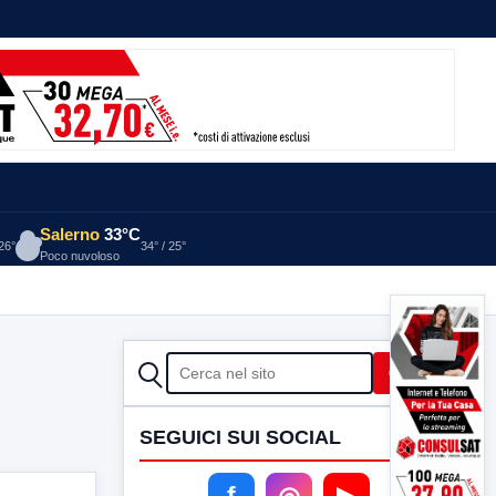
Salerno
33°C
 26°
34° / 25°
Poco nuvoloso
CERCA
Cerca
SEGUICI SUI SOCIAL
f
◎
▶