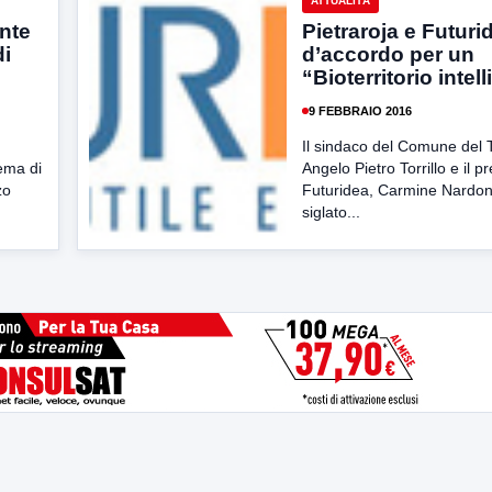
ATTUALITÀ
ente
Pietraroja e Futuri
di
d’accordo per un
“Bioterritorio intel
9 FEBBRAIO 2016
Il sindaco del Comune del T
tema di
Angelo Pietro Torrillo e il p
zo
Futuridea, Carmine Nardo
siglato...