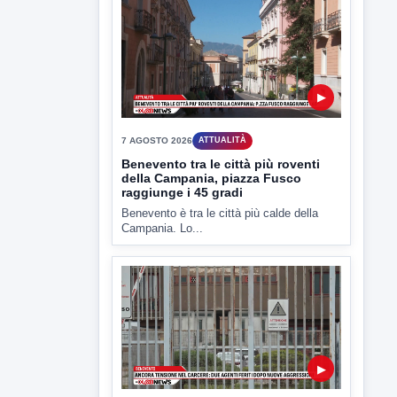
Avellino Calcio, per quanto riguarda il
terzino Simone Cinquegrano si...
▶
7 AGOSTO 2026
ATTUALITÀ
Benevento tra le città più roventi
della Campania, piazza Fusco
raggiunge i 45 gradi
Benevento è tra le città più calde della
Campania. Lo...