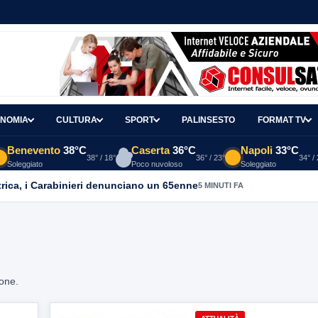
NOMIA
CULTURA
SPORT
PALINSESTO
FORMAT TV
Benevento
38°C
Caserta
36°C
Napoli
33°C
38° / 18°
36° / 23°
34° /
Soleggiato
Poco nuvoloso
Soleggiato
trica, i Carabinieri denunciano un 65enne
5 MINUTI FA
ione.