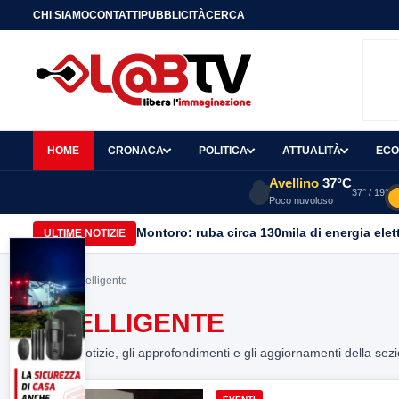
CHI SIAMO
CONTATTI
PUBBLICITÀ
CERCA
HOME
CRONACA
POLITICA
ATTUALITÀ
ECO
Avellino
37°C
37° / 19°
Poco nuvoloso
Montoro: ruba circa 130mila di energia elet
ULTIME NOTIZIE
Home
> intelligente
INTELLIGENTE
Tutte le notizie, gli approfondimenti e gli aggiornamenti della sez