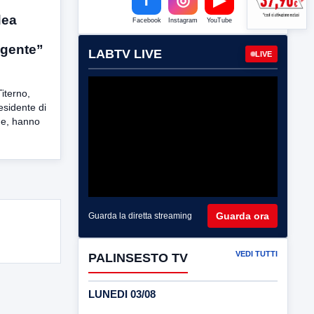
dea
Facebook
Instagram
YouTube
ligente”
LABTV LIVE
LIVE
iterno,
residente di
ne, hanno
Guarda ora
Guarda la diretta streaming
VEDI TUTTI
PALINSESTO TV
LUNEDI 03/08