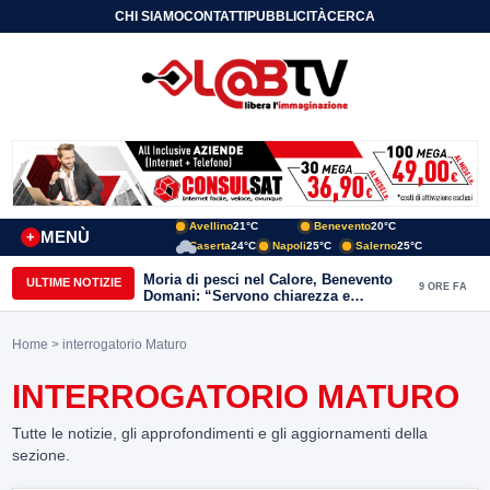
CHI SIAMO
CONTATTI
PUBBLICITÀ
CERCA
Avellino
21°C
Benevento
20°C
MENÙ
+
Caserta
24°C
Napoli
25°C
Salerno
25°C
Moria di pesci nel Calore, Benevento
ULTIME NOTIZIE
9 ORE FA
Domani: “Servono chiarezza e
approfondimenti sulla gestione
ambientale”
Home
> interrogatorio Maturo
INTERROGATORIO MATURO
Tutte le notizie, gli approfondimenti e gli aggiornamenti della
sezione.