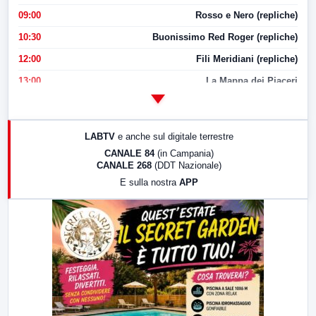
09:00
Rosso e Nero (repliche)
10:30
Buonissimo Red Roger (repliche)
12:00
Fili Meridiani (repliche)
13:00
La Mappa dei Piaceri
14:00
LabNews
17:00
LabNews (replica)
LABTV
e anche sul digitale terrestre
18:30
Di Faccia e di Profilo (repliche)
CANALE 84
(in Campania)
CANALE 268
(DDT Nazionale)
19:30
LabNews (Diretta)
E sulla nostra
APP
21:00
Free Sport
23:00
LabNews (replica)