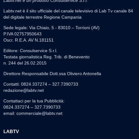
Labtv.net è un prodotto Consulservice S.r.l.
Labtv.net è il sito ufficiale del canale televisivo di Lab Tv canale 84
del digitale terrestre Regione Campania
Sede legale: Via Chiaio, 5 - 83010 – Torrioni (AV)
P.IVA 02757950643
Oscr. R.E.A. AV N.181151
Editore: Consulservice S.r.l.
Testata giornalistica Reg. Trib. di Benevento
n. 244 del 26.02.2015
Direttore Responsabile Dott.ssa Oliviero Antonella
Contatti: 0824.337274 – 327.7390733
redazione@labtv.net
Contattaci per la tua Pubblicità:
0824.337274 – 327.7390733
email:
commerciale@labtv.net
LABTV