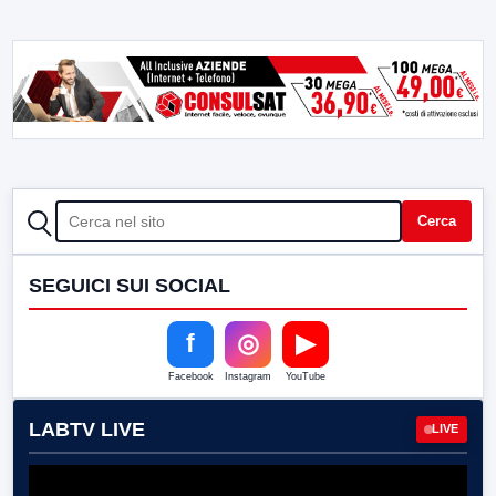
CERCA
Cerca
SEGUICI SUI SOCIAL
f
◎
▶
Facebook
Instagram
YouTube
LABTV LIVE
LIVE