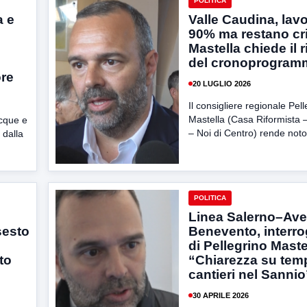
POLITICA
a e
Valle Caudina, lavor
90% ma restano crit
Mastella chiede il r
del cronoprogram
ore
20 LUGLIO 2026
Il consigliere regionale Pel
Mastella (Casa Riformista – 
acque e
– Noi di Centro) rende noto 
 dalla
POLITICA
Linea Salerno–Ave
sesto
Benevento, interr
di Pellegrino Maste
to
“Chiarezza su temp
cantieri nel Sannio
30 APRILE 2026