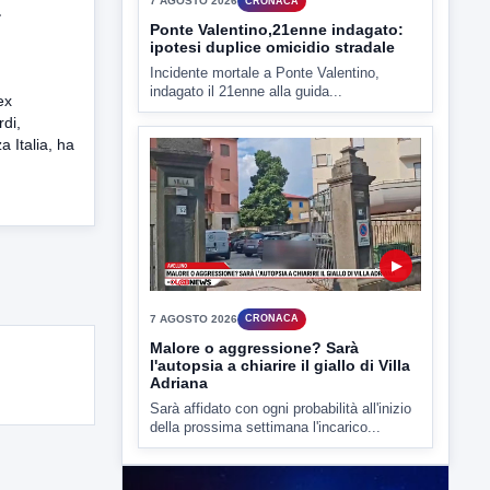
a
▶
7 AGOSTO 2026
CRONACA
ex
Ponte Valentino,21enne indagato:
di,
ipotesi duplice omicidio stradale
a Italia, ha
Incidente mortale a Ponte Valentino,
indagato il 21enne alla guida...
▶
7 AGOSTO 2026
CRONACA
Malore o aggressione? Sarà
l'autopsia a chiarire il giallo di Villa
Adriana
Sarà affidato con ogni probabilità all'inizio