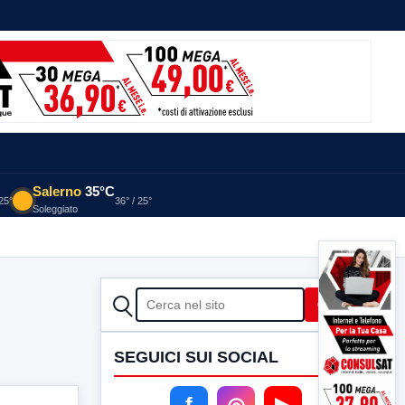
Salerno
35°C
 25°
36° / 25°
Soleggiato
CERCA
Cerca
SEGUICI SUI SOCIAL
f
◎
▶