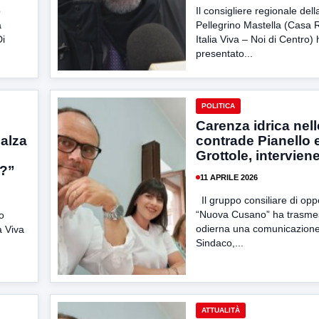
o
Il consigliere regionale de
a
Pellegrino Mastella (Casa R
Di
Italia Viva – Noi di Centro)
presentato...
POLITICA
,
Carenza idrica nell
calza
contrade Pianello 
Grottole, intervien
a?”
11 APRILE 2026
Il gruppo consiliare di opp
“Nuova Cusano” ha trasmes
o
odierna una comunicazione
a Viva
Sindaco,...
ATTUALITÀ