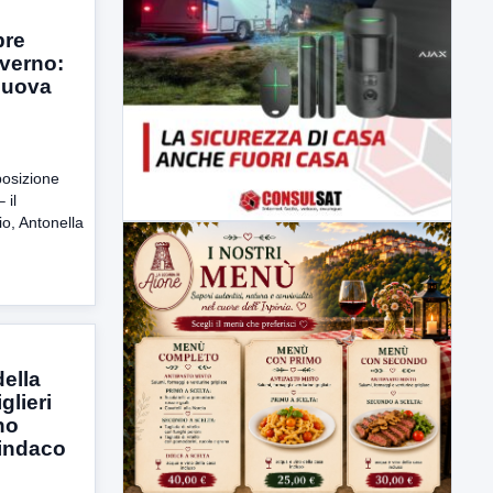
pre
nverno:
Nuova
posizione
 il
o, Antonella
della
glieri
no
sindaco