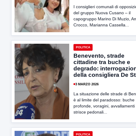
I consiglieri comunali di opposiz
del gruppo Nuova Cusano – il
capogruppo Marino Di Muzio, An
Crocco, Marianna Cassella...
POLITICA
Benevento, strade
cittadine tra buche e
degrado: interrogazio
della consigliera De S
3 MARZO 2026
La situazione delle strade di Be
è al limite del paradosso: buche
profonde, voragini, avvallamenti
strisce pedonali...
POLITICA