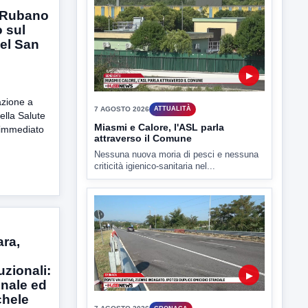
Il Benevento è pronto al debutto di Coppa
, Rubano
Italia. Scelte...
o sul
el San
azione a
della Salute
▶
 immediato
7 AGOSTO 2026
ATTUALITÀ
Miasmi e Calore, l'ASL parla
attraverso il Comune
Nessuna nuova moria di pesci e nessuna
criticità igienico-sanitaria nel...
ara,
uzionali:
unale ed
chele