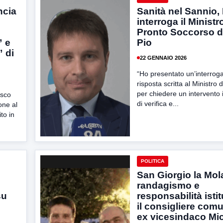
ncia
Sanità nel Sannio
interroga il Ministr
Pronto Soccorso d
” e
Pio
 di
22 GENNAIO 2026
“Ho presentato un’interrog
risposta scritta al Ministro 
per chiedere un intervento
esco
di verifica e...
one al
to in
POLITICA
San Giorgio la Mol
randagismo e
su
responsabilità istit
il consigliere com
ex vicesindaco Mi