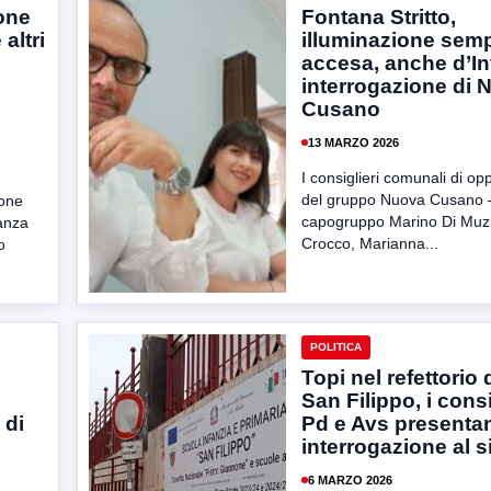
one
Fontana Stritto,
altri
illuminazione sem
accesa, anche d’I
interrogazione di 
Cusano
13 MARZO 2026
I consiglieri comunali di op
del gruppo Nuova Cusano –
ione
capogruppo Marino Di Muzi
eanza
Crocco, Marianna...
o
POLITICA
Topi nel refettorio 
San Filippo, i consi
 di
Pd e Avs presenta
interrogazione al 
6 MARZO 2026