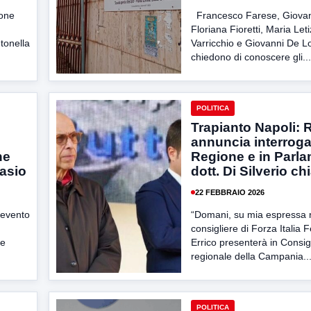
ione
Francesco Farese, Giova
Floriana Fioretti, Maria Leti
tonella
Varricchio e Giovanni De L
chiedono di conoscere gli...
POLITICA
Trapianto Napoli:
annuncia interroga
ne
Regione e in Parla
tasio
dott. Di Silverio ch
22 FEBBRAIO 2026
nevento
“Domani, su mia espressa ri
consigliere di Forza Italia
 e
Errico presenterà in Consig
regionale della Campania..
POLITICA