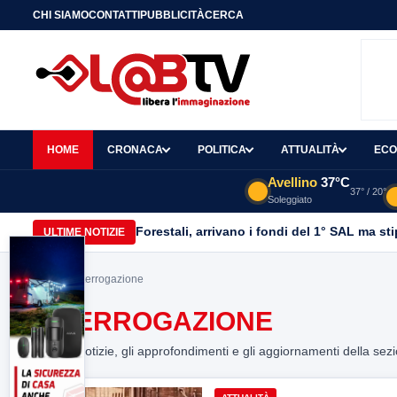
CHI SIAMO
CONTATTI
PUBBLICITÀ
CERCA
HOME
CRONACA
POLITICA
ATTUALITÀ
ECO
Avellino
37°C
37° / 20°
Soleggiato
Forestali, arrivano i fondi del 1° SAL ma st
ULTIME NOTIZIE
Home
> interrogazione
INTERROGAZIONE
Tutte le notizie, gli approfondimenti e gli aggiornamenti della sez