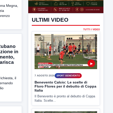
nna Megna,
zia
orenzo
ULTIMI VIDEO
 Rubano
TUTTI I VIDEO
zione in
mento,
iarisca
chiesta, il
▶
 Fernando
lio
.
7 AGOSTO 2026
SPORT BENEVENTO
Benevento Calcio: Le scelte di
Floro Flores per il debutto di Coppa
Italia