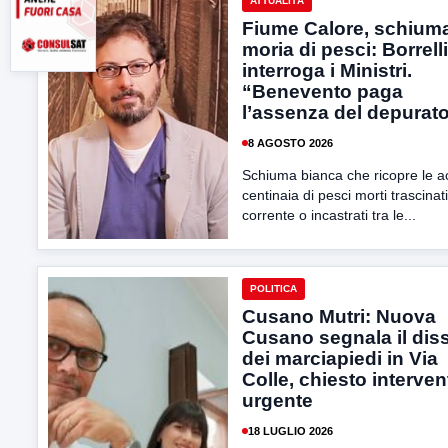
ATTUALITÀ
Fiume Calore, schium
moria di pesci: Borrelli
interroga i Ministri.
“Benevento paga
l’assenza del depurat
8 AGOSTO 2026
Schiuma bianca che ricopre le 
centinaia di pesci morti trascinati
corrente o incastrati tra le...
POLITICA
Cusano Mutri: Nuova
Cusano segnala il dis
dei marciapiedi in Via
Colle, chiesto interven
urgente
18 LUGLIO 2026