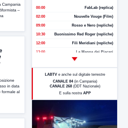
lla Campania
00:00
FabLab (replica)
iformista –
 ha
02:00
Nouvelle Vouge (Film)
09:00
Rosso e Nero (repliche)
10:30
Buonissimo Red Roger (repliche)
12:00
Fili Meridiani (repliche)
e
13:00
La Mappa dei Piaceri
e
14:00
LabNews
e
17:00
LabNews (replica)
LABTV
e anche sul digitale terrestre
18:30
Di Faccia e di Profilo (repliche)
osizione
CANALE 84
(in Campania)
so in data
CANALE 268
(DDT Nazionale)
19:30
LabNews (Diretta)
 formale al
E sulla nostra
APP
21:00
Free Sport
23:00
LabNews (replica)