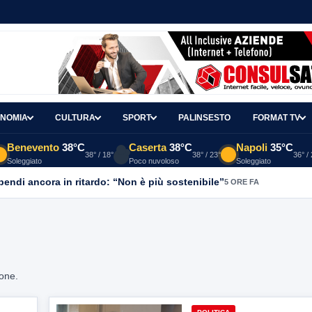
NOMIA
CULTURA
SPORT
PALINSESTO
FORMAT TV
Benevento
38°C
Caserta
38°C
Napoli
35°C
38° / 18°
38° / 23°
36° /
Soleggiato
Poco nuvoloso
Soleggiato
ipendi ancora in ritardo: “Non è più sostenibile”
5 ORE FA
ione.