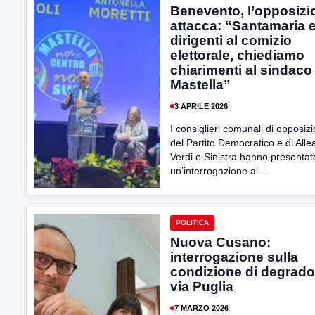
Benevento, l’opposizi
attacca: “Santamaria e 
dirigenti al comizio
elettorale, chiediamo
chiarimenti al sindaco
Mastella”
3 APRILE 2026
I consiglieri comunali di opposiz
del Partito Democratico e di All
Verdi e Sinistra hanno presentat
un’interrogazione al...
POLITICA
Nuova Cusano:
interrogazione sulla
condizione di degrado
via Puglia
7 MARZO 2026