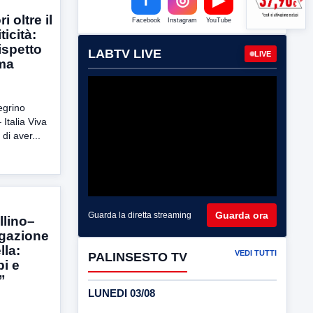
i oltre il
Facebook
Instagram
YouTube
icità:
ispetto
LABTV LIVE
LIVE
ma
legrino
Italia Viva
di aver...
Guarda ora
Guarda la diretta streaming
llino–
ogazione
lla:
VEDI TUTTI
PALINSESTO TV
i e
”
LUNEDI 03/08