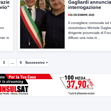
azie
Gagliardi annunci
orio”
interrogazione
16 DICEMBRE 2025
Il consigliere comunale ed 
ero
vicesindaco Michele Gagliar
dirigente provinciale di Forz
ier in
diffuso una nota in...
3
…
5
Successivo »