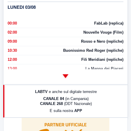
LUNEDI 03/08
00:00
FabLab (replica)
02:00
Nouvelle Vouge (Film)
09:00
Rosso e Nero (repliche)
10:30
Buonissimo Red Roger (repliche)
12:00
Fili Meridiani (repliche)
13:00
La Mappa dei Piaceri
14:00
LabNews
17:00
LabNews (replica)
LABTV
e anche sul digitale terrestre
18:30
Di Faccia e di Profilo (repliche)
CANALE 84
(in Campania)
CANALE 268
(DDT Nazionale)
19:30
LabNews (Diretta)
E sulla nostra
APP
21:00
Free Sport
23:00
LabNews (replica)