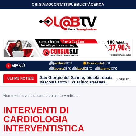
CHI SIAMO
CONTATTI
PUBBLICITÀ
CERCA
Avellino
36°C
Benevento
38°C
MENÙ
+
Caserta
36°C
Napoli
33°C
Salerno
33°C
San Giorgio del Sannio, pistola rubata
ULTIME NOTIZIE
2 ORE FA
nascosta sotto il cuscino: arrestata
51enne
Home
> interventi di cardiologia interventistica
INTERVENTI DI
CARDIOLOGIA
INTERVENTISTICA