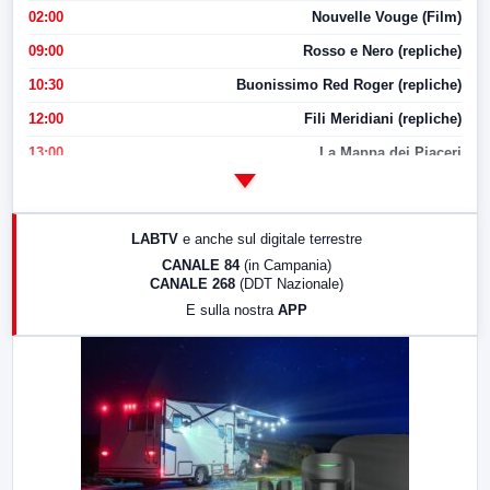
02:00
Nouvelle Vouge (Film)
09:00
Rosso e Nero (repliche)
10:30
Buonissimo Red Roger (repliche)
12:00
Fili Meridiani (repliche)
13:00
La Mappa dei Piaceri
14:00
LabNews
17:00
LabNews (replica)
LABTV
e anche sul digitale terrestre
18:30
Di Faccia e di Profilo (repliche)
CANALE 84
(in Campania)
CANALE 268
(DDT Nazionale)
19:30
LabNews (Diretta)
E sulla nostra
APP
21:00
Free Sport
23:00
LabNews (replica)