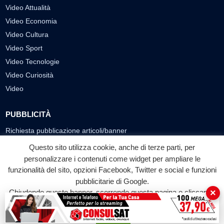
Video Attualità
Video Economia
Video Cultura
Video Sport
Video Tecnologie
Video Curiosità
Video
PUBBLICITÀ
Richiesta pubblicazione articoli/banner
Questo sito utilizza cookie, anche di terze parti, per
SEGUICI SUI SOCIAL
personalizzare i contenuti come widget per ampliare le
funzionalità del sito, opzioni Facebook, Twitter e social e funzioni
f
◎
▶
pubblicitarie di Google.
Facebook
Instagram
YouTube
×
Chiudendo questo banner, scorrendo questa pagina o cliccando
su qualunque suo elemento acconsenti all'uso dei cookie.
© 2026 LABTV - Tutti i diritti riservati
Accetta