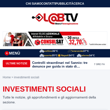
CHI SIAMO
CONTATTI
PUBBLICITÀ
CERCA
Avellino
36°C
Benevento
37°C
MENÙ
+
Caserta
35°C
Napoli
34°C
Salerno
34°C
Controlli straordinari nel Sannio: tre
ULTIME NOTIZIE
7 ORE FA
denunce per guida in stato di
ebbrezza, un arresto e 1.500 kg di
conserve sequestrate
Home
> investimenti sociali
INVESTIMENTI SOCIALI
Tutte le notizie, gli approfondimenti e gli aggiornamenti della
sezione.