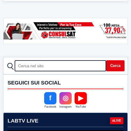
CERCA
Cerca
SEGUICI SUI SOCIAL
f
◎
▶
Facebook
Instagram
YouTube
LABTV LIVE
LIVE