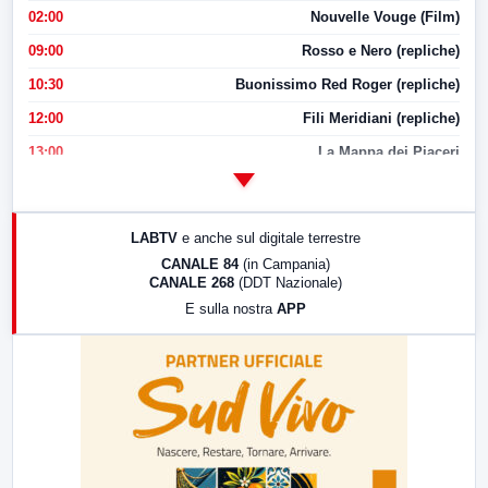
02:00
Nouvelle Vouge (Film)
09:00
Rosso e Nero (repliche)
10:30
Buonissimo Red Roger (repliche)
12:00
Fili Meridiani (repliche)
13:00
La Mappa dei Piaceri
14:00
LabNews
17:00
LabNews (replica)
LABTV
e anche sul digitale terrestre
18:30
Di Faccia e di Profilo (repliche)
CANALE 84
(in Campania)
CANALE 268
(DDT Nazionale)
19:30
LabNews (Diretta)
E sulla nostra
APP
21:00
Free Sport
23:00
LabNews (replica)