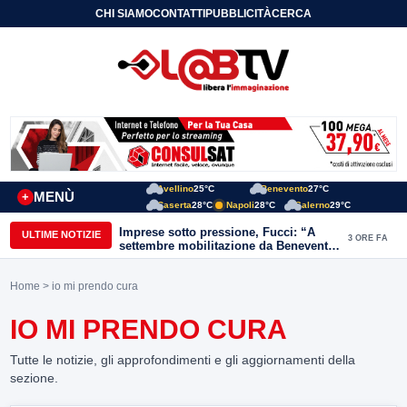
CHI SIAMO
CONTATTI
PUBBLICITÀ
CERCA
Avellino
25°C
Benevento
27°C
MENÙ
+
Caserta
28°C
Napoli
28°C
Salerno
29°C
Imprese sotto pressione, Fucci: “A
ULTIME NOTIZIE
3 ORE FA
settembre mobilitazione da Benevento
e Avellino”
Home
> io mi prendo cura
IO MI PRENDO CURA
Tutte le notizie, gli approfondimenti e gli aggiornamenti della
sezione.