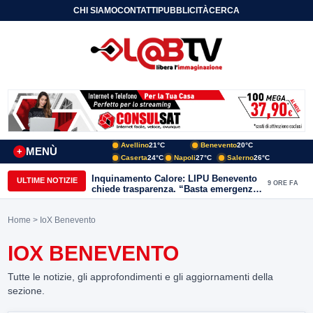
CHI SIAMO
CONTATTI
PUBBLICITÀ
CERCA
Avellino
21°C
Benevento
20°C
MENÙ
+
Caserta
24°C
Napoli
27°C
Salerno
26°C
Inquinamento Calore: LIPU Benevento
ULTIME NOTIZIE
9 ORE FA
chiede trasparenza. “Basta emergenze:
non possiamo continuare a trattare i
nostri corsi d’acqua come semplici
Home
> IoX Benevento
canali di scarico
IOX BENEVENTO
Tutte le notizie, gli approfondimenti e gli aggiornamenti della
sezione.