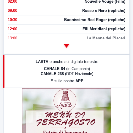
02:00
Nouvelle Vouge (Film)
09:00
Rosso e Nero (repliche)
10:30
Buonissimo Red Roger (repliche)
12:00
Fili Meridiani (repliche)
13:00
La Mappa dei Piaceri
14:00
LabNews
17:00
LabNews (replica)
LABTV
e anche sul digitale terrestre
18:30
Di Faccia e di Profilo (repliche)
CANALE 84
(in Campania)
CANALE 268
(DDT Nazionale)
19:30
LabNews (Diretta)
E sulla nostra
APP
21:00
Free Sport
23:00
LabNews (replica)