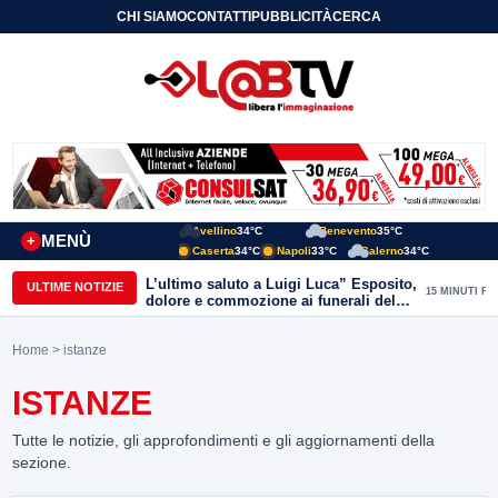
CHI SIAMO
CONTATTI
PUBBLICITÀ
CERCA
Avellino
34°C
Benevento
35°C
MENÙ
+
Caserta
34°C
Napoli
33°C
Salerno
34°C
L’ultimo saluto a Luigi Luca” Esposito,
ULTIME NOTIZIE
15 MINUTI FA
dolore e commozione ai funerali del
giornalista ucciso
Home
> istanze
ISTANZE
Tutte le notizie, gli approfondimenti e gli aggiornamenti della
sezione.