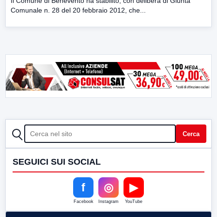
Il Comune di Benevento ha stabilito, con delibera di Giunta
Comunale n. 28 del 20 febbraio 2012, che...
CERCA
Cerca
SEGUICI SUI SOCIAL
f
◎
▶
Facebook
Instagram
YouTube