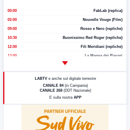
00:00
FabLab (replica)
02:00
Nouvelle Vouge (Film)
09:00
Rosso e Nero (repliche)
10:30
Buonissimo Red Roger (repliche)
12:00
Fili Meridiani (repliche)
13:00
La Mappa dei Piaceri
14:00
LabNews
17:00
LabNews (replica)
LABTV
e anche sul digitale terrestre
18:30
Di Faccia e di Profilo (repliche)
CANALE 84
(in Campania)
CANALE 268
(DDT Nazionale)
19:30
LabNews (Diretta)
E sulla nostra
APP
21:00
Free Sport
23:00
LabNews (replica)