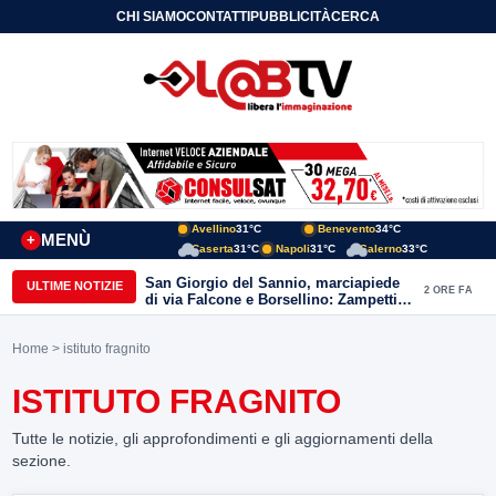
CHI SIAMO
CONTATTI
PUBBLICITÀ
CERCA
Avellino
31°C
Benevento
34°C
MENÙ
+
Caserta
31°C
Napoli
31°C
Salerno
33°C
San Giorgio del Sannio, marciapiede
ULTIME NOTIZIE
2 ORE FA
di via Falcone e Borsellino: Zampetti e
Lombardi replicano alle polemiche
Home
> istituto fragnito
ISTITUTO FRAGNITO
Tutte le notizie, gli approfondimenti e gli aggiornamenti della
sezione.