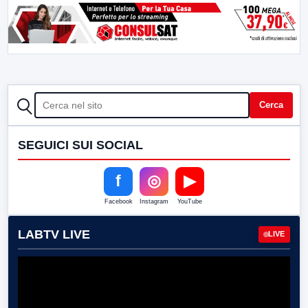
CERCA
Cerca
SEGUICI SUI SOCIAL
f
◎
▶
Facebook
Instagram
YouTube
LABTV LIVE
LIVE