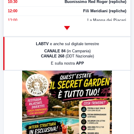
10:30
Buonissimo Red Roger (repliche)
12:00
Fili Meridiani (repliche)
13:00
La Mappa dei Piaceri
14:00
LabNews
17:00
LabNews (replica)
LABTV
e anche sul digitale terrestre
18:30
Di Faccia e di Profilo (repliche)
CANALE 84
(in Campania)
CANALE 268
(DDT Nazionale)
19:30
LabNews (Diretta)
E sulla nostra
APP
21:00
Free Sport
23:00
LabNews (replica)