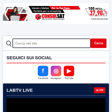
CERCA
Cerca
SEGUICI SUI SOCIAL
f
◎
▶
Facebook
Instagram
YouTube
LABTV LIVE
LIVE