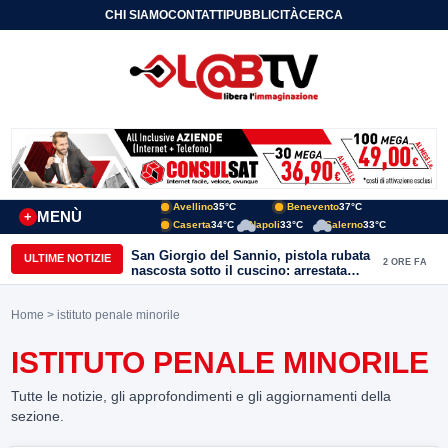
CHI SIAMO
CONTATTI
PUBBLICITÀ
CERCA
Avellino
35°C
Benevento
37°C
MENÙ
+
Caserta
34°C
Napoli
33°C
Salerno
33°C
San Giorgio del Sannio, pistola rubata
ULTIME NOTIZIE
2 ORE FA
nascosta sotto il cuscino: arrestata
51enne
Home
> istituto penale minorile
ISTITUTO PENALE MINORILE
Tutte le notizie, gli approfondimenti e gli aggiornamenti della
sezione.