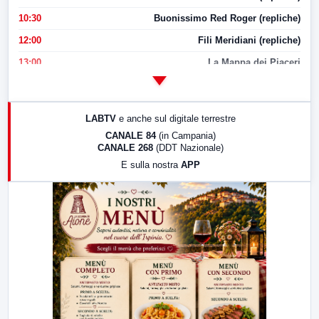
10:30
Buonissimo Red Roger (repliche)
12:00
Fili Meridiani (repliche)
13:00
La Mappa dei Piaceri
14:00
LabNews
17:00
LabNews (replica)
LABTV
e anche sul digitale terrestre
18:30
Di Faccia e di Profilo (repliche)
CANALE 84
(in Campania)
CANALE 268
(DDT Nazionale)
19:30
LabNews (Diretta)
E sulla nostra
APP
21:00
Free Sport
23:00
LabNews (replica)