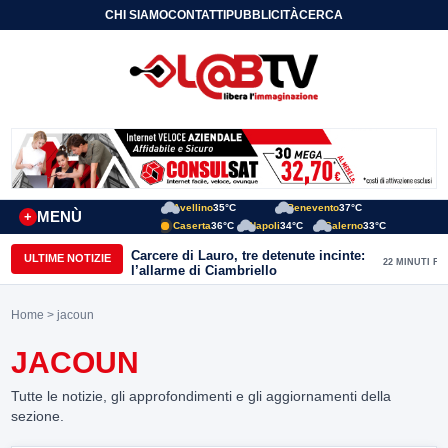
CHI SIAMO
CONTATTI
PUBBLICITÀ
CERCA
Avellino
35°C
Benevento
37°C
MENÙ
+
Caserta
36°C
Napoli
34°C
Salerno
33°C
Carcere di Lauro, tre detenute incinte:
ULTIME NOTIZIE
22 MINUTI FA
l’allarme di Ciambriello
Home
> jacoun
JACOUN
Tutte le notizie, gli approfondimenti e gli aggiornamenti della
sezione.