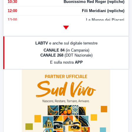
10:30
Buonissimo Red Roger (repliche)
12:00
Fili Meridiani (repliche)
13:00
La Mappa dei Piaceri
14:00
LabNews
17:00
LabNews (replica)
LABTV
e anche sul digitale terrestre
18:30
Di Faccia e di Profilo (repliche)
CANALE 84
(in Campania)
CANALE 268
(DDT Nazionale)
19:30
LabNews (Diretta)
E sulla nostra
APP
21:00
Free Sport
23:00
LabNews (replica)