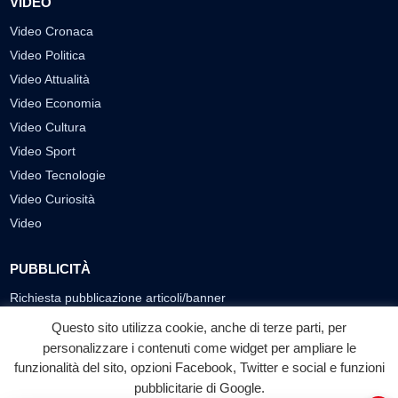
VIDEO
Video Cronaca
Video Politica
Video Attualità
Video Economia
Video Cultura
Video Sport
Video Tecnologie
Video Curiosità
Video
PUBBLICITÀ
Richiesta pubblicazione articoli/banner
Questo sito utilizza cookie, anche di terze parti, per
SEGUICI SUI SOCIAL
personalizzare i contenuti come widget per ampliare le
f
◎
▶
funzionalità del sito, opzioni Facebook, Twitter e social e funzioni
pubblicitarie di Google.
Facebook
Instagram
YouTube