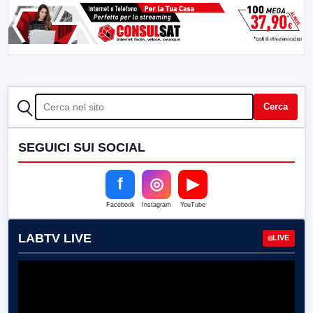
CERCA
Cerca
SEGUICI SUI SOCIAL
f
◎
▶
Facebook
Instagram
YouTube
LABTV LIVE
LIVE