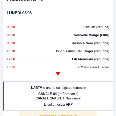
LUNEDI 03/08
00:00
FabLab (replica)
02:00
Nouvelle Vouge (Film)
09:00
Rosso e Nero (repliche)
10:30
Buonissimo Red Roger (repliche)
12:00
Fili Meridiani (repliche)
13:00
La Mappa dei Piaceri
14:00
LabNews
17:00
LabNews (replica)
LABTV
e anche sul digitale terrestre
18:30
Di Faccia e di Profilo (repliche)
CANALE 84
(in Campania)
CANALE 268
(DDT Nazionale)
19:30
LabNews (Diretta)
E sulla nostra
APP
21:00
Free Sport
23:00
LabNews (replica)