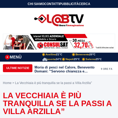
CHI SIAMO
CONTATTI
PUBBLICITÀ
CERCA
Avellino
21°C
Benevento
20°C
MENÙ
+
Caserta
24°C
Napoli
25°C
Salerno
25°C
Moria di pesci nel Calore, Benevento
ULTIME NOTIZIE
9 ORE FA
Domani: “Servono chiarezza e
approfondimenti sulla gestione
ambientale”
Home
> La Vecchiaia è più tranquilla se la passi a Villa Arzilla”
LA VECCHIAIA È PIÙ
TRANQUILLA SE LA PASSI A
VILLA ARZILLA”