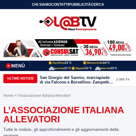
CHI SIAMO
CONTATTI
PUBBLICITÀ
CERCA
Avellino
31°C
Benevento
34°C
MENÙ
+
Caserta
31°C
Napoli
31°C
Salerno
33°C
San Giorgio del Sannio, marciapiede
ULTIME NOTIZIE
2 ORE FA
di via Falcone e Borsellino: Zampetti e
Lombardi replicano alle polemiche
Home
> l’Associazione Italiana Allevatori
L’ASSOCIAZIONE ITALIANA
ALLEVATORI
Tutte le notizie, gli approfondimenti e gli aggiornamenti della
sezione.