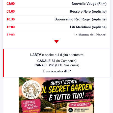
02:00
Nouvelle Vouge (Film)
09:00
Rosso e Nero (repliche)
10:30
Buonissimo Red Roger (repliche)
12:00
Fili Meridiani (repliche)
13:00
La Mappa dei Piaceri
14:00
LabNews
17:00
LabNews (replica)
LABTV
e anche sul digitale terrestre
18:30
Di Faccia e di Profilo (repliche)
CANALE 84
(in Campania)
CANALE 268
(DDT Nazionale)
19:30
LabNews (Diretta)
E sulla nostra
APP
21:00
Free Sport
23:00
LabNews (replica)