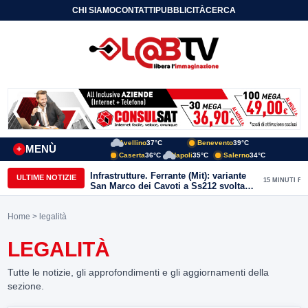
CHI SIAMO
CONTATTI
PUBBLICITÀ
CERCA
Avellino
37°C
Benevento
39°C
MENÙ
+
Caserta
36°C
Napoli
35°C
Salerno
34°C
Infrastrutture. Ferrante (Mit): variante
ULTIME NOTIZIE
15 MINUTI FA
San Marco dei Cavoti a Ss212 svolta
per il Sannio. Avanti con rilancio aree
interne
Home
> legalità
LEGALITÀ
Tutte le notizie, gli approfondimenti e gli aggiornamenti della
sezione.