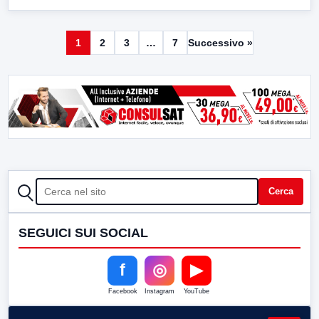
1
2
3
…
7
Successivo »
CERCA
Cerca
SEGUICI SUI SOCIAL
f
◎
▶
Facebook
Instagram
YouTube