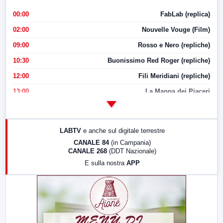
00:00
FabLab (replica)
02:00
Nouvelle Vouge (Film)
09:00
Rosso e Nero (repliche)
10:30
Buonissimo Red Roger (repliche)
12:00
Fili Meridiani (repliche)
13:00
La Mappa dei Piaceri
14:00
LabNews
17:00
LabNews (replica)
LABTV
e anche sul digitale terrestre
18:30
Di Faccia e di Profilo (repliche)
CANALE 84
(in Campania)
CANALE 268
(DDT Nazionale)
19:30
LabNews (Diretta)
E sulla nostra
APP
21:00
Free Sport
23:00
LabNews (replica)