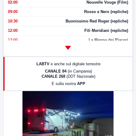
02:00
Nouvelle Vouge (Film)
09:00
Rosso e Nero (repliche)
10:30
Buonissimo Red Roger (repliche)
12:00
Fili Meridiani (repliche)
13:00
La Mappa dei Piaceri
14:00
LabNews
17:00
LabNews (replica)
LABTV
e anche sul digitale terrestre
18:30
Di Faccia e di Profilo (repliche)
CANALE 84
(in Campania)
CANALE 268
(DDT Nazionale)
19:30
LabNews (Diretta)
E sulla nostra
APP
21:00
Free Sport
23:00
LabNews (replica)