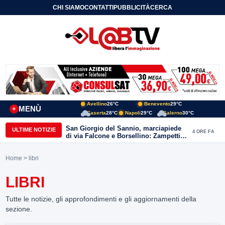
CHI SIAMO
CONTATTI
PUBBLICITÀ
CERCA
Avellino
26°C
Benevento
29°C
MENÙ
+
Caserta
28°C
Napoli
29°C
Salerno
30°C
San Giorgio del Sannio, marciapiede
ULTIME NOTIZIE
4 ORE FA
di via Falcone e Borsellino: Zampetti e
Lombardi replicano alle polemiche
Home
> libri
LIBRI
Tutte le notizie, gli approfondimenti e gli aggiornamenti della
sezione.