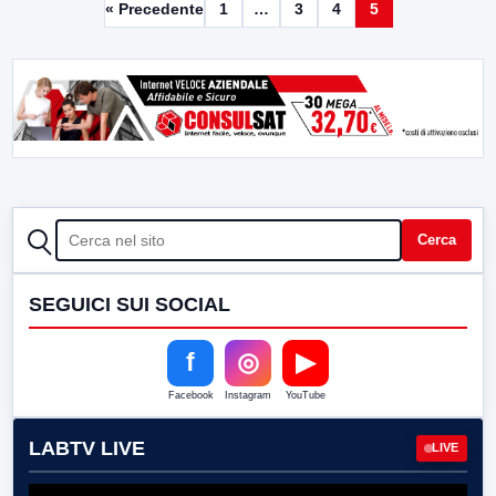
« Precedente
1
…
3
4
5
CERCA
Cerca
SEGUICI SUI SOCIAL
f
◎
▶
Facebook
Instagram
YouTube
LABTV LIVE
LIVE