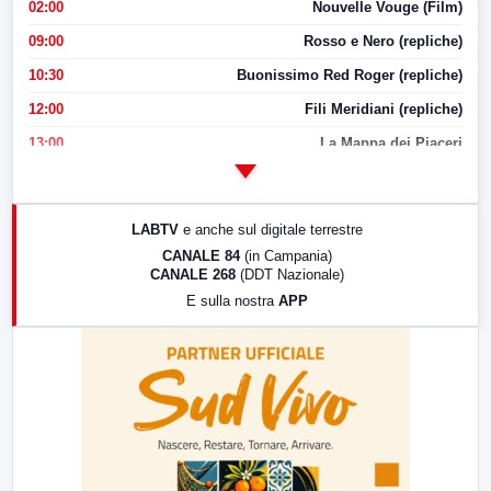
02:00
Nouvelle Vouge (Film)
09:00
Rosso e Nero (repliche)
10:30
Buonissimo Red Roger (repliche)
12:00
Fili Meridiani (repliche)
13:00
La Mappa dei Piaceri
14:00
LabNews
17:00
LabNews (replica)
LABTV
e anche sul digitale terrestre
18:30
Di Faccia e di Profilo (repliche)
CANALE 84
(in Campania)
CANALE 268
(DDT Nazionale)
19:30
LabNews (Diretta)
E sulla nostra
APP
21:00
Free Sport
23:00
LabNews (replica)