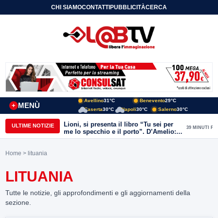
CHI SIAMO
CONTATTI
PUBBLICITÀ
CERCA
Avellino
31°C
Benevento
29°C
MENÙ
+
Caserta
30°C
Napoli
30°C
Salerno
30°C
Lioni, si presenta il libro “Tu sei per
ULTIME NOTIZIE
39 MINUTI FA
me lo specchio e il porto”. D’Amelio:
“Gettiamo un seme d’impegno futuro
per tante e tanti”
Home
> lituania
LITUANIA
Tutte le notizie, gli approfondimenti e gli aggiornamenti della
sezione.