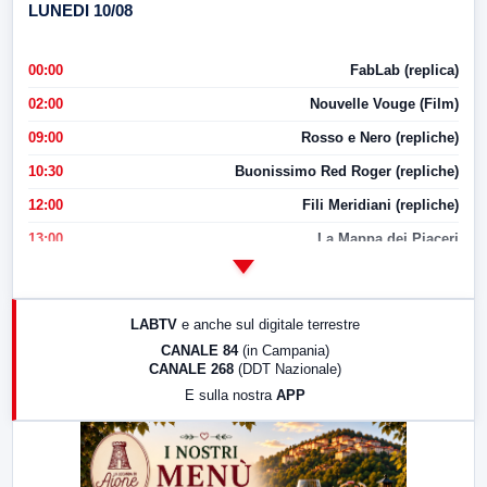
LUNEDI 10/08
00:00
FabLab (replica)
02:00
Nouvelle Vouge (Film)
09:00
Rosso e Nero (repliche)
10:30
Buonissimo Red Roger (repliche)
12:00
Fili Meridiani (repliche)
13:00
La Mappa dei Piaceri
14:00
LabNews
17:00
LabNews (replica)
LABTV
e anche sul digitale terrestre
18:30
Di Faccia e di Profilo (repliche)
CANALE 84
(in Campania)
CANALE 268
(DDT Nazionale)
19:30
LabNews (Diretta)
E sulla nostra
APP
21:00
Free Sport
23:00
LabNews (replica)