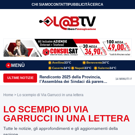
CHI SIAMO
CONTATTI
PUBBLICITÀ
CERCA
Avellino
33°C
Benevento
34°C
MENÙ
+
Caserta
34°C
Napoli
33°C
Salerno
34°C
Rendiconto 2025 della Provincia,
ULTIME NOTIZIE
14 MINUTI FA
l’Assemblea dei Sindaci dà parere
favorevole all’unanimità
Home
> Lo scempio di Via Garrucci in una lettera
LO SCEMPIO DI VIA
GARRUCCI IN UNA LETTERA
Tutte le notizie, gli approfondimenti e gli aggiornamenti della
sezione.