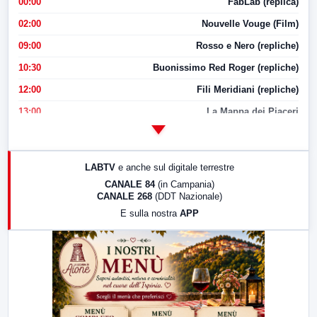
00:00
FabLab (replica)
02:00
Nouvelle Vouge (Film)
09:00
Rosso e Nero (repliche)
10:30
Buonissimo Red Roger (repliche)
12:00
Fili Meridiani (repliche)
13:00
La Mappa dei Piaceri
14:00
LabNews
17:00
LabNews (replica)
LABTV
e anche sul digitale terrestre
18:30
Di Faccia e di Profilo (repliche)
CANALE 84
(in Campania)
CANALE 268
(DDT Nazionale)
19:30
LabNews (Diretta)
E sulla nostra
APP
21:00
Free Sport
23:00
LabNews (replica)