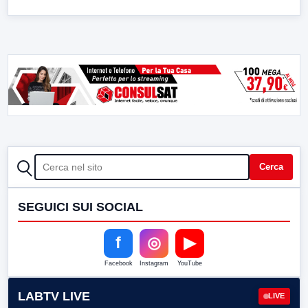
CERCA
Cerca
SEGUICI SUI SOCIAL
f
◎
▶
Facebook
Instagram
YouTube
LABTV LIVE
LIVE