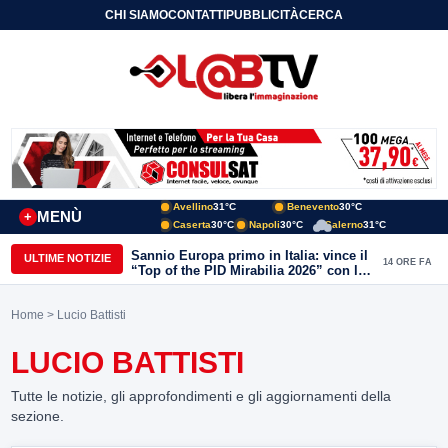
CHI SIAMO
CONTATTI
PUBBLICITÀ
CERCA
Avellino
31°C
Benevento
30°C
MENÙ
+
Caserta
30°C
Napoli
30°C
Salerno
31°C
Sannio Europa primo in Italia: vince il
ULTIME NOTIZIE
14 ORE FA
“Top of the PID Mirabilia 2026” con la
realtà virtuale nei musei del Sannio
Home
> Lucio Battisti
LUCIO BATTISTI
Tutte le notizie, gli approfondimenti e gli aggiornamenti della
sezione.